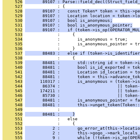
     526
       89107 : Parse::field_decl(Struct_field_
     527
              : {
     528
       89107 :   const Token* token = this->pe
     529
       89107 :   Location location = token->lo
     530
       89107 :   bool is_anonymous;
     531
       89107 :   bool is_anonymous_pointer;
     532
       89107 :   if (token->is_op(OPERATOR_MUL
     533
              :     {
     534
              :       is_anonymous = true;
     535
              :       is_anonymous_pointer = tr
     536
              :     }
     537
       88483 :   else if (token->is_identifier
     538
              :     {
     539
       88481 :       std::string id = token->i
     540
       88481 :       bool is_id_exported = tok
     541
       88481 :       Location id_location = to
     542
       88481 :       token = this->advance_tok
     543
      110317 :       is_anonymous = (token->is
     544
       86374 :                       || token-
     545
      174211 :                       || token-
     546
       85730 :                       || token-
     547
       88481 :       is_anonymous_pointer = fa
     548
       88481 :       this->unget_token(Token::
     549
              :                                
     550
       88481 :     }
     551
              :   else
     552
              :     {
     553
           2 :       go_error_at(this->locatio
     554
           2 :       this->gogo_->mark_locals_
     555
           9 :       while (!token->is_op(OPER