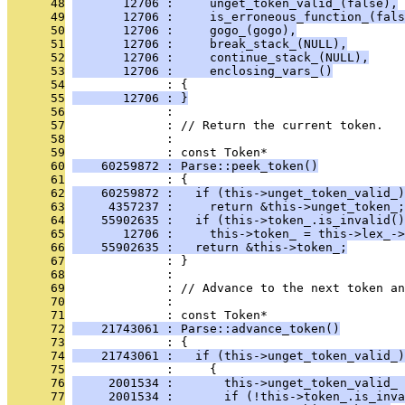
      48
       12706 :     unget_token_valid_(false),
      49
       12706 :     is_erroneous_function_(fals
      50
       12706 :     gogo_(gogo),
      51
       12706 :     break_stack_(NULL),
      52
       12706 :     continue_stack_(NULL),
      53
       12706 :     enclosing_vars_()
      54
              : {
      55
       12706 : }
      56
              : 
      57
              : // Return the current token.
      58
              : 
      59
              : const Token*
      60
    60259872 : Parse::peek_token()
      61
              : {
      62
    60259872 :   if (this->unget_token_valid_)
      63
     4357237 :     return &this->unget_token_;
      64
    55902635 :   if (this->token_.is_invalid()
      65
       12706 :     this->token_ = this->lex_->
      66
    55902635 :   return &this->token_;
      67
              : }
      68
              : 
      69
              : // Advance to the next token an
      70
              : 
      71
              : const Token*
      72
    21743061 : Parse::advance_token()
      73
              : {
      74
    21743061 :   if (this->unget_token_valid_)
      75
              :     {
      76
     2001534 :       this->unget_token_valid_ 
      77
     2001534 :       if (!this->token_.is_inva