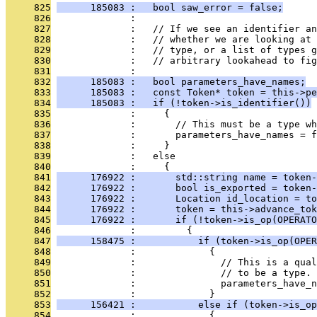
     825
      185083 :   bool saw_error = false;
     826
              : 
     827
              :   // If we see an identifier an
     828
              :   // whether we are looking at
     829
              :   // type, or a list of types g
     830
              :   // arbitrary lookahead to fig
     831
              : 
     832
      185083 :   bool parameters_have_names;
     833
      185083 :   const Token* token = this->pe
     834
      185083 :   if (!token->is_identifier())
     835
              :     {
     836
              :       // This must be a type w
     837
              :       parameters_have_names = f
     838
              :     }
     839
              :   else
     840
              :     {
     841
      176922 :       std::string name = token-
     842
      176922 :       bool is_exported = token-
     843
      176922 :       Location id_location = to
     844
      176922 :       token = this->advance_tok
     845
      176922 :       if (!token->is_op(OPERATO
     846
              :         {
     847
      158475 :           if (token->is_op(OPER
     848
              :             {
     849
              :               // This is a qual
     850
              :               // to be a type.
     851
              :               parameters_have_n
     852
              :             }
     853
      156421 :           else if (token->is_op
     854
              :             {