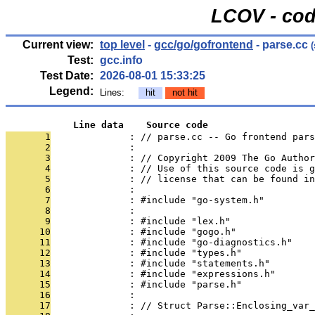
LCOV - cod
Current view:
top level
-
gcc/go/gofrontend
- parse.cc
(
Test:
gcc.info
Test Date:
2026-08-01 15:33:25
Legend:
Lines:
hit
not hit
            Line data    Source code
       1
              : // parse.cc -- Go frontend pars
       2
              : 
       3
              : // Copyright 2009 The Go Autho
       4
              : // Use of this source code is g
       5
              : // license that can be found in
       6
              : 
       7
              : #include "go-system.h"
       8
              : 
       9
              : #include "lex.h"
      10
              : #include "gogo.h"
      11
              : #include "go-diagnostics.h"
      12
              : #include "types.h"
      13
              : #include "statements.h"
      14
              : #include "expressions.h"
      15
              : #include "parse.h"
      16
              : 
      17
              : // Struct Parse::Enclosing_var_