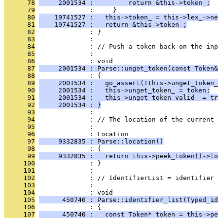
      78
     2001534 :         return &this->token_;
      79
              :     }
      80
    19741527 :   this->token_ = this->lex_->ne
      81
    19741527 :   return &this->token_;
      82
              : }
      83
              : 
      84
              : // Push a token back on the inp
      85
              : 
      86
              : void
      87
     2001534 : Parse::unget_token(const Token&
      88
              : {
      89
     2001534 :   go_assert(!this->unget_token_
      90
     2001534 :   this->unget_token_ = token;
      91
     2001534 :   this->unget_token_valid_ = tr
      92
     2001534 : }
      93
              : 
      94
              : // The location of the current 
      95
              : 
      96
              : Location
      97
     9332835 : Parse::location()
      98
              : {
      99
     9332835 :   return this->peek_token()->lo
     100
              : }
     101
              : 
     102
              : // IdentifierList = identifier 
     103
              : 
     104
              : void
     105
      450740 : Parse::identifier_list(Typed_id
     106
              : {
     107
      450740 :   const Token* token = this->pe