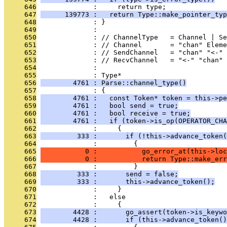
     646
              :     return type;
     647
      139773 :   return Type::make_pointer_typ
     648
              : }
     649
              : 
     650
              : // ChannelType   = Channel | Se
     651
              : // Channel       = "chan" Eleme
     652
              : // SendChannel   = "chan" "<-" 
     653
              : // RecvChannel   = "<-" "chan" 
     654
              : 
     655
              : Type*
     656
        4761 : Parse::channel_type()
     657
              : {
     658
        4761 :   const Token* token = this->pe
     659
        4761 :   bool send = true;
     660
        4761 :   bool receive = true;
     661
        4761 :   if (token->is_op(OPERATOR_CHA
     662
              :     {
     663
         333 :       if (!this->advance_token(
     664
              :         {
     665
           0 :           go_error_at(this->loc
     666
           0 :           return Type::make_err
     667
              :         }
     668
         333 :       send = false;
     669
         333 :       this->advance_token();
     670
              :     }
     671
              :   else
     672
              :     {
     673
        4428 :       go_assert(token->is_keywo
     674
        4428 :       if (this->advance_token()