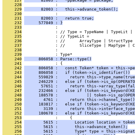
     227
       82003 :   *ppackage = package;
     228
              : 
     229
       82003 :   this->advance_token();
     230
              : 
     231
       82003 :   return true;
     232
      577049 : }
     233
              : 
     234
              : // Type = TypeName | TypeLit | 
     235
              : // TypeLit =
     236
              : //      ArrayType | StructType 
     237
              : //      SliceType | MapType | C
     238
              : 
     239
              : Type*
     240
      806058 : Parse::type()
     241
              : {
     242
      806058 :   const Token* token = this->pe
     243
      806058 :   if (token->is_identifier())
     244
      559829 :     return this->type_name(true
     245
      246229 :   else if (token->is_op(OPERATO
     246
       57651 :     return this->array_type(fal
     247
      232466 :   else if (token->is_keyword(KE
     248
      188578 :            || token->is_op(OPER
     249
        4761 :     return this->channel_type()
     250
      183817 :   else if (token->is_keyword(KE
     251
        3139 :     return this->interface_type
     252
      180678 :   else if (token->is_keyword(KE
     253
              :     {
     254
        5615 :       Location location = token
     255
        5615 :       this->advance_token();
     256
        5615 :       Type* type = this->signat