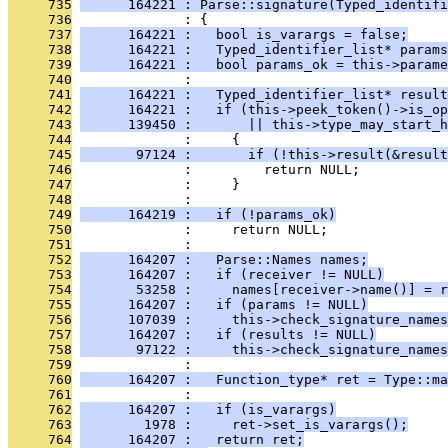
     735
      164221 : Parse::signature(Typed_identifi
     736
              : {
     737
      164221 :   bool is_varargs = false;
     738
      164221 :   Typed_identifier_list* params
     739
      164221 :   bool params_ok = this->parame
     740
              : 
     741
      164221 :   Typed_identifier_list* result
     742
      164221 :   if (this->peek_token()->is_op
     743
      139450 :       || this->type_may_start_h
     744
              :     {
     745
       97124 :       if (!this->result(&result
     746
              :         return NULL;
     747
              :     }
     748
              : 
     749
      164219 :   if (!params_ok)
     750
              :     return NULL;
     751
              : 
     752
      164207 :   Parse::Names names;
     753
      164207 :   if (receiver != NULL)
     754
       53258 :     names[receiver->name()] = r
     755
      164207 :   if (params != NULL)
     756
      107039 :     this->check_signature_names
     757
      164207 :   if (results != NULL)
     758
       97122 :     this->check_signature_names
     759
              : 
     760
      164207 :   Function_type* ret = Type::ma
     761
              :                                
     762
      164207 :   if (is_varargs)
     763
        1978 :     ret->set_is_varargs();
     764
      164207 :   return ret;