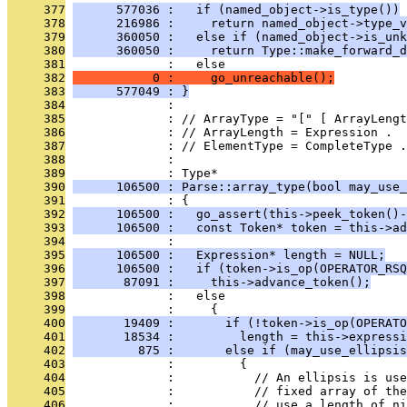
     377
      577036 :   if (named_object->is_type())
     378
      216986 :     return named_object->type_v
     379
      360050 :   else if (named_object->is_unk
     380
      360050 :     return Type::make_forward_d
     381
              :   else
     382
           0 :     go_unreachable();
     383
      577049 : }
     384
              : 
     385
              : // ArrayType = "[" [ ArrayLengt
     386
              : // ArrayLength = Expression .
     387
              : // ElementType = CompleteType .
     388
              : 
     389
              : Type*
     390
      106500 : Parse::array_type(bool may_use_
     391
              : {
     392
      106500 :   go_assert(this->peek_token()-
     393
      106500 :   const Token* token = this->ad
     394
              : 
     395
      106500 :   Expression* length = NULL;
     396
      106500 :   if (token->is_op(OPERATOR_RSQ
     397
       87091 :     this->advance_token();
     398
              :   else
     399
              :     {
     400
       19409 :       if (!token->is_op(OPERATO
     401
       18534 :         length = this->expressi
     402
         875 :       else if (may_use_ellipsis
     403
              :         {
     404
              :           // An ellipsis is use
     405
              :           // fixed array of the
     406
              :           // use a length of n