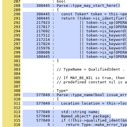
     287
              : bool
     288
      300445 : Parse::type_may_start_here()
     289
              : {
     290
      300445 :   const Token* token = this->pe
     291
      300445 :   return (token->is_identifier(
     292
      217923 :           || token->is_op(OPERA
     293
      217817 :           || token->is_op(OPERA
     294
      217692 :           || token->is_keyword(
     295
      217512 :           || token->is_keyword(
     296
      217214 :           || token->is_keyword(
     297
      217024 :           || token->is_keyword(
     298
      215976 :           || token->is_keyword(
     299
      208608 :           || token->is_op(OPERA
     300
      300445 :           || token->is_op(OPERA
     301
              : }
     302
              : 
     303
              : // TypeName = QualifiedIdent .
     304
              : 
     305
              : // If MAY_BE_NIL is true, then
     306
              : // predefined constant nil is 
     307
              : 
     308
              : Type*
     309
      577049 : Parse::type_name(bool issue_err
     310
              : {
     311
      577049 :   Location location = this->loc
     312
              : 
     313
      577049 :   std::string name;
     314
      577049 :   Named_object* package;
     315
      577049 :   if (!this->qualified_ident(&n
     316
           5 :     return Type::make_error_typ