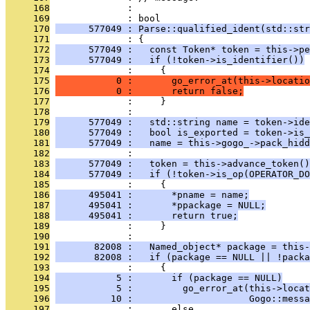
     168
              : 
     169
              : bool
     170
      577049 : Parse::qualified_ident(std::str
     171
              : {
     172
      577049 :   const Token* token = this->pe
     173
      577049 :   if (!token->is_identifier())
     174
              :     {
     175
           0 :       go_error_at(this->locatio
     176
           0 :       return false;
     177
              :     }
     178
              : 
     179
      577049 :   std::string name = token->ide
     180
      577049 :   bool is_exported = token->is_
     181
      577049 :   name = this->gogo_->pack_hidd
     182
              : 
     183
      577049 :   token = this->advance_token()
     184
      577049 :   if (!token->is_op(OPERATOR_DO
     185
              :     {
     186
      495041 :       *pname = name;
     187
      495041 :       *ppackage = NULL;
     188
      495041 :       return true;
     189
              :     }
     190
              : 
     191
       82008 :   Named_object* package = this-
     192
       82008 :   if (package == NULL || !packa
     193
              :     {
     194
           5 :       if (package == NULL)
     195
           5 :         go_error_at(this->locat
     196
          10 :                     Gogo::messa
     197
              :       else