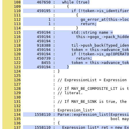
     108
      467650 :   while (true)
     109
              :     {
     110
      459195 :       if (!token->is_identifier
     111
              :         {
     112
           1 :           go_error_at(this->loc
     113
           1 :           return;
     114
              :         }
     115
      459194 :       std::string name =
     116
      459194 :         this->gogo_->pack_hidde
     117
      459194 :                               
     118
      918388 :       til->push_back(Typed_iden
     119
      459194 :       token = this->advance_tok
     120
      459194 :       if (!token->is_op(OPERATO
     121
      450739 :         return;
     122
        8455 :       token = this->advance_tok
     123
      459194 :     }
     124
              : }
     125
              : 
     126
              : // ExpressionList = Expression 
     127
              : 
     128
              : // If MAY_BE_COMPOSITE_LIT is t
     129
              : // literal.
     130
              : 
     131
              : // If MAY_BE_SINK is true, the
     132
              : 
     133
              : Expression_list*
     134
     1558110 : Parse::expression_list(Expressi
     135
              :                        bool may
     136
              : {
     137
     1558110 :   Expression_list* ret = new Ex