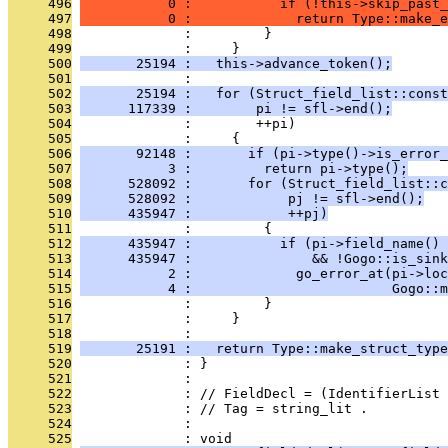
     496
           0 :           if (!this->skip_past_
     497
           0 :             return Type::make_e
     498
              :         }
     499
              :     }
     500
       25194 :   this->advance_token();
     501
              : 
     502
       25194 :   for (Struct_field_list::const
     503
      117339 :        pi != sfl->end();
     504
              :        ++pi)
     505
              :     {
     506
       92148 :       if (pi->type()->is_error_
     507
           3 :         return pi->type();
     508
      528092 :       for (Struct_field_list::c
     509
      528092 :            pj != sfl->end();
     510
      435947 :            ++pj)
     511
              :         {
     512
      435947 :           if (pi->field_name() 
     513
      435947 :               && !Gogo::is_sink
     514
           2 :             go_error_at(pi->loc
     515
           4 :                         Gogo::m
     516
              :         }
     517
              :     }
     518
              : 
     519
       25191 :   return Type::make_struct_type
     520
              : }
     521
              : 
     522
              : // FieldDecl = (IdentifierList 
     523
              : // Tag = string_lit .
     524
              : 
     525
              : void