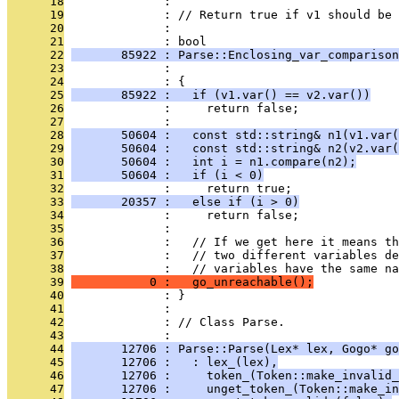
      18
              : 
      19
              : // Return true if v1 should be 
      20
              : 
      21
              : bool
      22
       85922 : Parse::Enclosing_var_comparison
      23
              :                                
      24
              : {
      25
       85922 :   if (v1.var() == v2.var())
      26
              :     return false;
      27
              : 
      28
       50604 :   const std::string& n1(v1.var(
      29
       50604 :   const std::string& n2(v2.var(
      30
       50604 :   int i = n1.compare(n2);
      31
       50604 :   if (i < 0)
      32
              :     return true;
      33
       20357 :   else if (i > 0)
      34
              :     return false;
      35
              : 
      36
              :   // If we get here it means th
      37
              :   // two different variables de
      38
              :   // variables have the same n
      39
           0 :   go_unreachable();
      40
              : }
      41
              : 
      42
              : // Class Parse.
      43
              : 
      44
       12706 : Parse::Parse(Lex* lex, Gogo* go
      45
       12706 :   : lex_(lex),
      46
       12706 :     token_(Token::make_invalid_
      47
       12706 :     unget_token_(Token::make_in