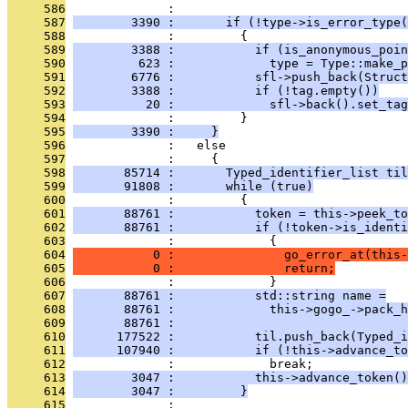
     586
              : 
     587
        3390 :       if (!type->is_error_type(
     588
              :         {
     589
        3388 :           if (is_anonymous_poin
     590
         623 :             type = Type::make_p
     591
        6776 :           sfl->push_back(Struct
     592
        3388 :           if (!tag.empty())
     593
          20 :             sfl->back().set_tag
     594
              :         }
     595
        3390 :     }
     596
              :   else
     597
              :     {
     598
       85714 :       Typed_identifier_list til
     599
       91808 :       while (true)
     600
              :         {
     601
       88761 :           token = this->peek_to
     602
       88761 :           if (!token->is_identi
     603
              :             {
     604
           0 :               go_error_at(this-
     605
           0 :               return;
     606
              :             }
     607
       88761 :           std::string name =
     608
       88761 :             this->gogo_->pack_h
     609
       88761 :                                
     610
      177522 :           til.push_back(Typed_i
     611
      107940 :           if (!this->advance_to
     612
              :             break;
     613
        3047 :           this->advance_token()
     614
        3047 :         }
     615
              : 