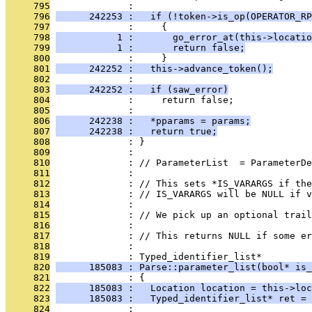
     795
              : 
     796
      242253 :   if (!token->is_op(OPERATOR_RP
     797
              :     {
     798
           1 :       go_error_at(this->locatio
     799
           1 :       return false;
     800
              :     }
     801
      242252 :   this->advance_token();
     802
              : 
     803
      242252 :   if (saw_error)
     804
              :     return false;
     805
              : 
     806
      242238 :   *pparams = params;
     807
      242238 :   return true;
     808
              : }
     809
              : 
     810
              : // ParameterList  = ParameterDe
     811
              : 
     812
              : // This sets *IS_VARARGS if the
     813
              : // IS_VARARGS will be NULL if v
     814
              : 
     815
              : // We pick up an optional trail
     816
              : 
     817
              : // This returns NULL if some er
     818
              : 
     819
              : Typed_identifier_list*
     820
      185083 : Parse::parameter_list(bool* is_
     821
              : {
     822
      185083 :   Location location = this->loc
     823
      185083 :   Typed_identifier_list* ret = 
     824
              : 