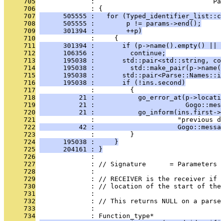
     705
              :                              Pa
     706
              : {
     707
      505555 :   for (Typed_identifier_list::c
     708
      505555 :        p != params->end();
     709
      301394 :        ++p)
     710
              :     {
     711
      301394 :       if (p->name().empty() || 
     712
      106356 :         continue;
     713
      195038 :       std::pair<std::string, co
     714
      195038 :         std::make_pair(p->name(
     715
      195038 :       std::pair<Parse::Names::
     716
      195038 :       if (!ins.second)
     717
              :         {
     718
          21 :           go_error_at(p->locati
     719
          21 :                       Gogo::mes
     720
          21 :           go_inform(ins.first->
     721
              :                     "previous d
     722
          42 :                     Gogo::messa
     723
              :         }
     724
      195038 :     }
     725
      204161 : }
     726
              : 
     727
              : // Signature      = Parameters 
     728
              : 
     729
              : // RECEIVER is the receiver if 
     730
              : // location of the start of the
     731
              : 
     732
              : // This returns NULL on a parse
     733
              : 
     734
              : Function_type*