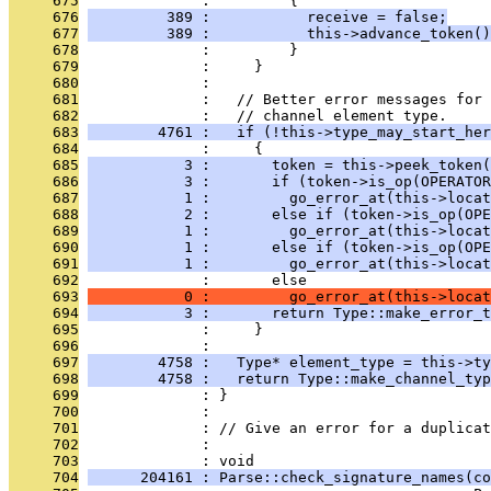
     675
              :         {
     676
         389 :           receive = false;
     677
         389 :           this->advance_token()
     678
              :         }
     679
              :     }
     680
              : 
     681
              :   // Better error messages for
     682
              :   // channel element type.
     683
        4761 :   if (!this->type_may_start_her
     684
              :     {
     685
           3 :       token = this->peek_token(
     686
           3 :       if (token->is_op(OPERATOR
     687
           1 :         go_error_at(this->locat
     688
           2 :       else if (token->is_op(OPE
     689
           1 :         go_error_at(this->locat
     690
           1 :       else if (token->is_op(OPE
     691
           1 :         go_error_at(this->locat
     692
              :       else
     693
           0 :         go_error_at(this->loca
     694
           3 :       return Type::make_error_t
     695
              :     }
     696
              : 
     697
        4758 :   Type* element_type = this->ty
     698
        4758 :   return Type::make_channel_typ
     699
              : }
     700
              : 
     701
              : // Give an error for a duplicat
     702
              : 
     703
              : void
     704
      204161 : Parse::check_signature_names(co