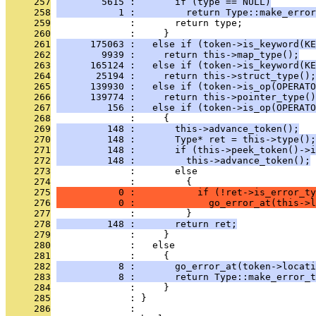
     257
        5615 :       if (type == NULL)
     258
           1 :         return Type::make_error
     259
              :       return type;
     260
              :     }
     261
      175063 :   else if (token->is_keyword(KE
     262
        9939 :     return this->map_type();
     263
      165124 :   else if (token->is_keyword(KE
     264
       25194 :     return this->struct_type();
     265
      139930 :   else if (token->is_op(OPERATO
     266
      139774 :     return this->pointer_type()
     267
         156 :   else if (token->is_op(OPERATO
     268
              :     {
     269
         148 :       this->advance_token();
     270
         148 :       Type* ret = this->type();
     271
         148 :       if (this->peek_token()->i
     272
         148 :         this->advance_token();
     273
              :       else
     274
              :         {
     275
           0 :           if (!ret->is_error_ty
     276
           0 :             go_error_at(this->l
     277
              :         }
     278
         148 :       return ret;
     279
              :     }
     280
              :   else
     281
              :     {
     282
           8 :       go_error_at(token->locati
     283
           8 :       return Type::make_error_t
     284
              :     }
     285
              : }
     286
              : 