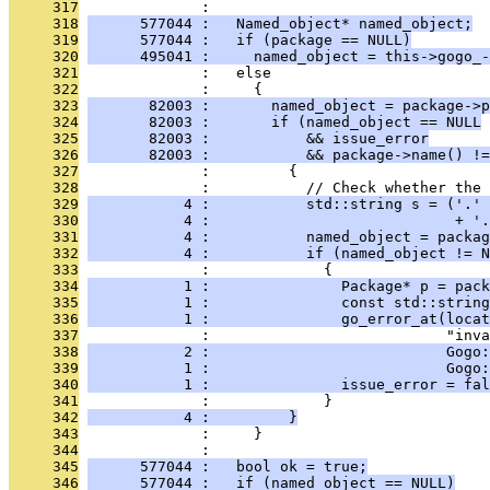
     317
              : 
     318
      577044 :   Named_object* named_object;
     319
      577044 :   if (package == NULL)
     320
      495041 :     named_object = this->gogo_-
     321
              :   else
     322
              :     {
     323
       82003 :       named_object = package->p
     324
       82003 :       if (named_object == NULL
     325
       82003 :           && issue_error
     326
       82003 :           && package->name() !=
     327
              :         {
     328
              :           // Check whether the 
     329
           4 :           std::string s = ('.' 
     330
           4 :                            + '.
     331
           4 :           named_object = packag
     332
           4 :           if (named_object != N
     333
              :             {
     334
           1 :               Package* p = pack
     335
           1 :               const std::string
     336
           1 :               go_error_at(locat
     337
              :                           "inva
     338
           2 :                           Gogo:
     339
           1 :                           Gogo:
     340
           1 :               issue_error = fal
     341
              :             }
     342
           4 :         }
     343
              :     }
     344
              : 
     345
      577044 :   bool ok = true;
     346
      577044 :   if (named_object == NULL)