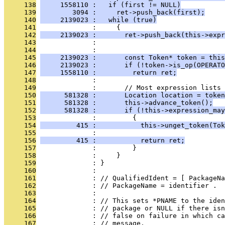
     138
     1558110 :   if (first != NULL)
     139
        3094 :     ret->push_back(first);
     140
     2139023 :   while (true)
     141
              :     {
     142
     2139023 :       ret->push_back(this->expr
     143
              :                               
     144
              : 
     145
     2139023 :       const Token* token = this
     146
     2139023 :       if (!token->is_op(OPERATO
     147
     1558110 :         return ret;
     148
              : 
     149
              :       // Most expression lists 
     150
      581328 :       Location location = token
     151
      581328 :       this->advance_token();
     152
      581328 :       if (!this->expression_may
     153
              :         {
     154
         415 :           this->unget_token(Tok
     155
              :                               
     156
         415 :           return ret;
     157
              :         }
     158
              :     }
     159
              : }
     160
              : 
     161
              : // QualifiedIdent = [ PackageNa
     162
              : // PackageName = identifier .
     163
              : 
     164
              : // This sets *PNAME to the ide
     165
              : // package or NULL if there isn
     166
              : // false on failure in which c
     167
              : // message.