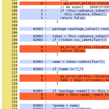
     198
           0 :         go_error_at(this->locat
     199
              :       // We expect . IDENTIFIER
     200
           5 :       if (this->advance_token()
     201
           5 :         this->advance_token();
     202
           5 :       return false;
     203
              :     }
     204
              : 
     205
       82003 :   package->package_value()->no
     206
              : 
     207
       82003 :   token = this->advance_token()
     208
       82003 :   if (!token->is_identifier())
     209
              :     {
     210
           0 :       go_error_at(this->locatio
     211
           0 :       return false;
     212
              :     }
     213
              : 
     214
       82003 :   name = token->identifier();
     215
              : 
     216
       82003 :   if (name == "_")
     217
              :     {
     218
           0 :       go_error_at(this->locatio
     219
           0 :       name = Gogo::erroneous_na
     220
              :     }
     221
              : 
     222
       82003 :   if (package->name() == this->
     223
           0 :     name = this->gogo_->pack_hi
     224
           0 :                                
     225
              : 
     226
       82003 :   *pname = name;