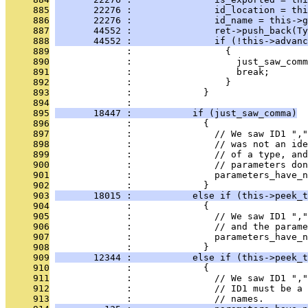
     885
       22276 :               id_location = thi
     886
       22276 :               id_name = this->g
     887
       44552 :               ret->push_back(Ty
     888
       44552 :               if (!this->advanc
     889
              :                 {
     890
              :                   just_saw_comm
     891
              :                   break;
     892
              :                 }
     893
              :             }
     894
              : 
     895
       18447 :           if (just_saw_comma)
     896
              :             {
     897
              :               // We saw ID1 ","
     898
              :               // was not an ide
     899
              :               // of a type, an
     900
              :               // parameters don
     901
              :               parameters_have_n
     902
              :             }
     903
       18015 :           else if (this->peek_t
     904
              :             {
     905
              :               // We saw ID1 ","
     906
              :               // and the parame
     907
              :               parameters_have_n
     908
              :             }
     909
       12344 :           else if (this->peek_t
     910
              :             {
     911
              :               // We saw ID1 ","
     912
              :               // ID1 must be a
     913
              :               // names.