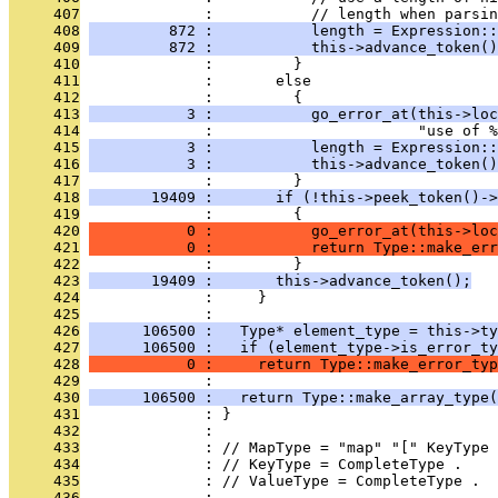
     407
              :           // length when parsin
     408
         872 :           length = Expression::
     409
         872 :           this->advance_token()
     410
              :         }
     411
              :       else
     412
              :         {
     413
           3 :           go_error_at(this->loc
     414
              :                       "use of %
     415
           3 :           length = Expression::
     416
           3 :           this->advance_token()
     417
              :         }
     418
       19409 :       if (!this->peek_token()->
     419
              :         {
     420
           0 :           go_error_at(this->loc
     421
           0 :           return Type::make_err
     422
              :         }
     423
       19409 :       this->advance_token();
     424
              :     }
     425
              : 
     426
      106500 :   Type* element_type = this->ty
     427
      106500 :   if (element_type->is_error_ty
     428
           0 :     return Type::make_error_typ
     429
              : 
     430
      106500 :   return Type::make_array_type(
     431
              : }
     432
              : 
     433
              : // MapType = "map" "[" KeyType 
     434
              : // KeyType = CompleteType .
     435
              : // ValueType = CompleteType .
     436
              : 