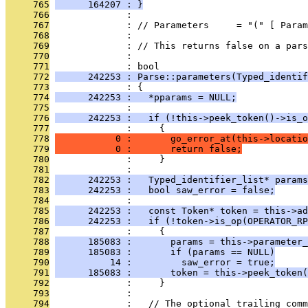
     765
      164207 : }
     766
              : 
     767
              : // Parameters     = "(" [ Param
     768
              : 
     769
              : // This returns false on a pars
     770
              : 
     771
              : bool
     772
      242253 : Parse::parameters(Typed_identif
     773
              : {
     774
      242253 :   *pparams = NULL;
     775
              : 
     776
      242253 :   if (!this->peek_token()->is_o
     777
              :     {
     778
           0 :       go_error_at(this->locatio
     779
           0 :       return false;
     780
              :     }
     781
              : 
     782
      242253 :   Typed_identifier_list* params
     783
      242253 :   bool saw_error = false;
     784
              : 
     785
      242253 :   const Token* token = this->ad
     786
      242253 :   if (!token->is_op(OPERATOR_RP
     787
              :     {
     788
      185083 :       params = this->parameter_
     789
      185083 :       if (params == NULL)
     790
          14 :         saw_error = true;
     791
      185083 :       token = this->peek_token(
     792
              :     }
     793
              : 
     794
              :   // The optional trailing comm