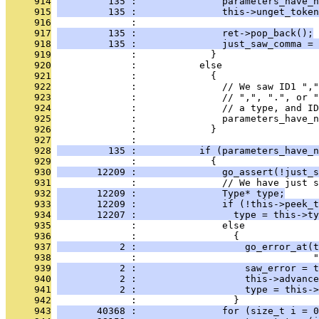
     914
         135 :               parameters_have_n
     915
         135 :               this->unget_token
     916
              :                                
     917
         135 :               ret->pop_back();
     918
         135 :               just_saw_comma = 
     919
              :             }
     920
              :           else
     921
              :             {
     922
              :               // We saw ID1 ","
     923
              :               // ",", ".", or "
     924
              :               // a type, and ID
     925
              :               parameters_have_n
     926
              :             }
     927
              : 
     928
         135 :           if (parameters_have_n
     929
              :             {
     930
       12209 :               go_assert(!just_s
     931
              :               // We have just s
     932
       12209 :               Type* type;
     933
       12209 :               if (!this->peek_t
     934
       12207 :                 type = this->ty
     935
              :               else
     936
              :                 {
     937
           2 :                   go_error_at(t
     938
              :                               
     939
           2 :                   saw_error = t
     940
           2 :                   this->advance
     941
           2 :                   type = this->
     942
              :                 }
     943
       40368 :               for (size_t i = 0