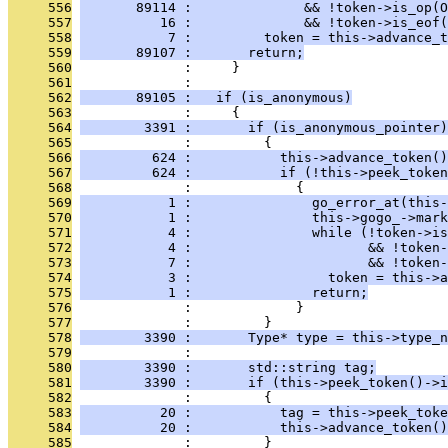
     556
       89114 :              && !token->is_op(O
     557
          16 :              && !token->is_eof(
     558
           7 :         token = this->advance_t
     559
       89107 :       return;
     560
              :     }
     561
              : 
     562
       89105 :   if (is_anonymous)
     563
              :     {
     564
        3391 :       if (is_anonymous_pointer)
     565
              :         {
     566
         624 :           this->advance_token()
     567
         624 :           if (!this->peek_token
     568
              :             {
     569
           1 :               go_error_at(this-
     570
           1 :               this->gogo_->mark
     571
           4 :               while (!token->is
     572
           4 :                      && !token-
     573
           7 :                      && !token-
     574
           3 :                 token = this->a
     575
           1 :               return;
     576
              :             }
     577
              :         }
     578
        3390 :       Type* type = this->type_n
     579
              : 
     580
        3390 :       std::string tag;
     581
        3390 :       if (this->peek_token()->i
     582
              :         {
     583
          20 :           tag = this->peek_toke
     584
          20 :           this->advance_token()
     585
              :         }