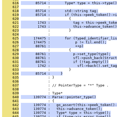
     616
       85714 :       Type* type = this->type()
     617
              : 
     618
       85714 :       std::string tag;
     619
       85714 :       if (this->peek_token()->i
     620
              :         {
     621
        1743 :           tag = this->peek_toke
     622
        1743 :           this->advance_token()
     623
              :         }
     624
              : 
     625
      174475 :       for (Typed_identifier_lis
     626
      174475 :            p != til.end();
     627
       88761 :            ++p)
     628
              :         {
     629
       88761 :           p->set_type(type);
     630
       88761 :           sfl->push_back(Struct
     631
       88761 :           if (!tag.empty())
     632
        1742 :             sfl->back().set_tag
     633
              :         }
     634
       85714 :     }
     635
              : }
     636
              : 
     637
              : // PointerType = "*" Type .
     638
              : 
     639
              : Type*
     640
      139774 : Parse::pointer_type()
     641
              : {
     642
      139774 :   go_assert(this->peek_token()-
     643
      139774 :   this->advance_token();
     644
      139774 :   Type* type = this->type();
     645
      139774 :   if (type->is_error_type())