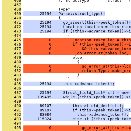
     466
              : // StructType     = "struct" "{
     467
              : 
     468
              : Type*
     469
       25194 : Parse::struct_type()
     470
              : {
     471
       25194 :   go_assert(this->peek_token()-
     472
       25194 :   Location location = this->loc
     473
       25194 :   if (!this->advance_token()->i
     474
              :     {
     475
           0 :       Location token_loc = this
     476
           0 :       if (this->peek_token()->i
     477
           0 :           && this->advance_toke
     478
           0 :         go_error_at(token_loc, 
     479
              :       else
     480
              :         {
     481
           0 :           go_error_at(this->loc
     482
           0 :           return Type::make_err
     483
              :         }
     484
              :     }
     485
       25194 :   this->advance_token();
     486
              : 
     487
       25194 :   Struct_field_list* sfl = new 
     488
      139495 :   while (!this->peek_token()->i
     489
              :     {
     490
       89107 :       this->field_decl(sfl);
     491
       89107 :       if (this->peek_token()->i
     492
       88084 :         this->advance_token();
     493
      115324 :       else if (!this->peek_toke
     494
              :         {
     495
           0 :           go_error_at(this->loc