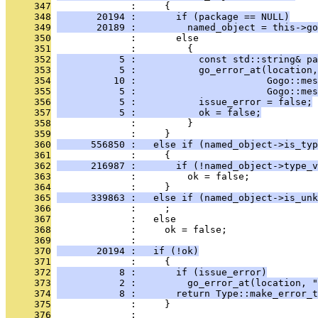
     347
              :     {
     348
       20194 :       if (package == NULL)
     349
       20189 :         named_object = this->go
     350
              :       else
     351
              :         {
     352
           5 :           const std::string& pa
     353
           5 :           go_error_at(location,
     354
          10 :                       Gogo::mes
     355
           5 :                       Gogo::mes
     356
           5 :           issue_error = false;
     357
           5 :           ok = false;
     358
              :         }
     359
              :     }
     360
      556850 :   else if (named_object->is_typ
     361
              :     {
     362
      216987 :       if (!named_object->type_v
     363
              :         ok = false;
     364
              :     }
     365
      339863 :   else if (named_object->is_unk
     366
              :     ;
     367
              :   else
     368
              :     ok = false;
     369
              : 
     370
       20194 :   if (!ok)
     371
              :     {
     372
           8 :       if (issue_error)
     373
           2 :         go_error_at(location, "
     374
           8 :       return Type::make_error_t
     375
              :     }
     376
              : 