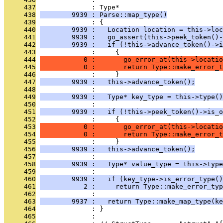
     437
              : Type*
     438
        9939 : Parse::map_type()
     439
              : {
     440
        9939 :   Location location = this->loc
     441
        9939 :   go_assert(this->peek_token()-
     442
        9939 :   if (!this->advance_token()->i
     443
              :     {
     444
           0 :       go_error_at(this->locatio
     445
           0 :       return Type::make_error_t
     446
              :     }
     447
        9939 :   this->advance_token();
     448
              : 
     449
        9939 :   Type* key_type = this->type()
     450
              : 
     451
        9939 :   if (!this->peek_token()->is_o
     452
              :     {
     453
           0 :       go_error_at(this->locatio
     454
           0 :       return Type::make_error_t
     455
              :     }
     456
        9939 :   this->advance_token();
     457
              : 
     458
        9939 :   Type* value_type = this->type
     459
              : 
     460
        9939 :   if (key_type->is_error_type()
     461
           2 :     return Type::make_error_typ
     462
              : 
     463
        9937 :   return Type::make_map_type(ke
     464
              : }
     465
              : 