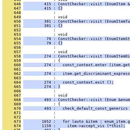
     646
         415 : ConstChecker::visit (EnumItem &
     647
         415 : {}
     648
              : 
     649
              : void
     650
         391 : ConstChecker::visit (EnumItemTu
     651
         391 : {}
     652
              : 
     653
              : void
     654
          79 : ConstChecker::visit (EnumItemSt
     655
          79 : {}
     656
              : 
     657
              : void
     658
         274 : ConstChecker::visit (EnumItemDi
     659
              : {
     660
         274 :   const_context.enter (item.get
     661
              : 
     662
         274 :   item.get_discriminant_express
     663
              : 
     664
         274 :   const_context.exit ();
     665
         274 : }
     666
              : 
     667
              : void
     668
         493 : ConstChecker::visit (Enum &enum
     669
              : {
     670
         493 :   check_default_const_generics 
     671
              :                                
     672
              : 
     673
        1652 :   for (auto &item : enum_item.g
     674
        1159 :     item->accept_vis (*this);