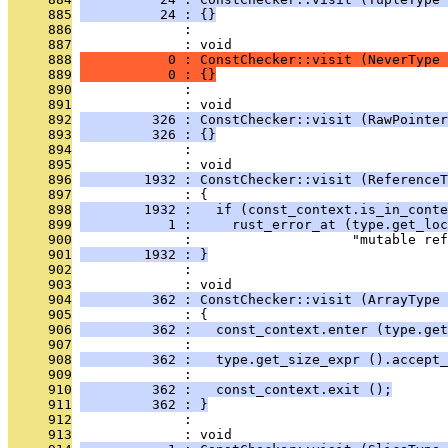
     885
          24 : {}
     886
              : 
     887
              : void
     888
           0 : ConstChecker::visit (NeverType 
     889
           0 : {}
     890
              : 
     891
              : void
     892
         326 : ConstChecker::visit (RawPointer
     893
         326 : {}
     894
              : 
     895
              : void
     896
        1932 : ConstChecker::visit (ReferenceT
     897
              : {
     898
        1932 :   if (const_context.is_in_conte
     899
           1 :     rust_error_at (type.get_loc
     900
              :                    "mutable ref
     901
        1932 : }
     902
              : 
     903
              : void
     904
         362 : ConstChecker::visit (ArrayType 
     905
              : {
     906
         362 :   const_context.enter (type.get
     907
              : 
     908
         362 :   type.get_size_expr ().accept_
     909
              : 
     910
         362 :   const_context.exit ();
     911
         362 : }
     912
              : 
     913
              : void