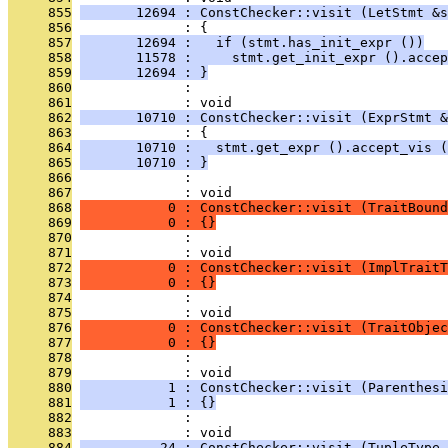
     855
       12694 : ConstChecker::visit (LetStmt &s
     856
              : {
     857
       12694 :   if (stmt.has_init_expr ())
     858
       11578 :     stmt.get_init_expr ().accep
     859
       12694 : }
     860
              : 
     861
              : void
     862
       10710 : ConstChecker::visit (ExprStmt &
     863
              : {
     864
       10710 :   stmt.get_expr ().accept_vis (
     865
       10710 : }
     866
              : 
     867
              : void
     868
           0 : ConstChecker::visit (TraitBound
     869
           0 : {}
     870
              : 
     871
              : void
     872
           0 : ConstChecker::visit (ImplTraitT
     873
           0 : {}
     874
              : 
     875
              : void
     876
           0 : ConstChecker::visit (TraitObjec
     877
           0 : {}
     878
              : 
     879
              : void
     880
           1 : ConstChecker::visit (Parenthesi
     881
           1 : {}
     882
              : 
     883
              : void
     884
          24 : ConstChecker::visit (TupleType 