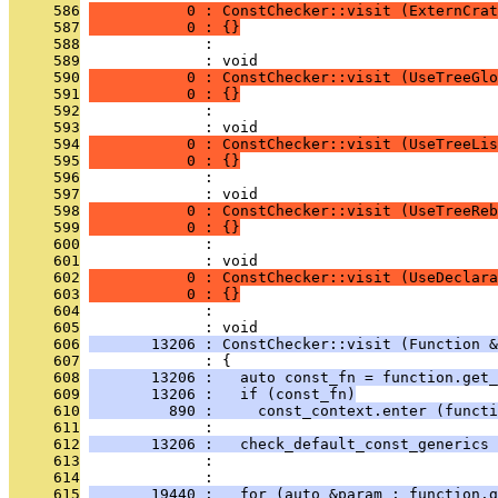
     586
           0 : ConstChecker::visit (ExternCrat
     587
           0 : {}
     588
              : 
     589
              : void
     590
           0 : ConstChecker::visit (UseTreeGlo
     591
           0 : {}
     592
              : 
     593
              : void
     594
           0 : ConstChecker::visit (UseTreeLis
     595
           0 : {}
     596
              : 
     597
              : void
     598
           0 : ConstChecker::visit (UseTreeReb
     599
           0 : {}
     600
              : 
     601
              : void
     602
           0 : ConstChecker::visit (UseDeclara
     603
           0 : {}
     604
              : 
     605
              : void
     606
       13206 : ConstChecker::visit (Function &
     607
              : {
     608
       13206 :   auto const_fn = function.get_
     609
       13206 :   if (const_fn)
     610
         890 :     const_context.enter (functi
     611
              : 
     612
       13206 :   check_default_const_generics 
     613
              :                                
     614
              : 
     615
       19440 :   for (auto &param : function.g