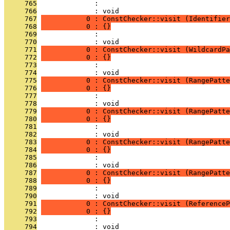
     765
              : 
     766
              : void
     767
           0 : ConstChecker::visit (Identifier
     768
           0 : {}
     769
              : 
     770
              : void
     771
           0 : ConstChecker::visit (WildcardPa
     772
           0 : {}
     773
              : 
     774
              : void
     775
           0 : ConstChecker::visit (RangePatte
     776
           0 : {}
     777
              : 
     778
              : void
     779
           0 : ConstChecker::visit (RangePatte
     780
           0 : {}
     781
              : 
     782
              : void
     783
           0 : ConstChecker::visit (RangePatte
     784
           0 : {}
     785
              : 
     786
              : void
     787
           0 : ConstChecker::visit (RangePatte
     788
           0 : {}
     789
              : 
     790
              : void
     791
           0 : ConstChecker::visit (ReferenceP
     792
           0 : {}
     793
              : 
     794
              : void