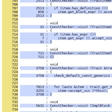
     705
        2513 : ConstChecker::visit (TraitItemF
     706
              : {
     707
        2513 :   if (item.has_definition ())
     708
         850 :     item.get_block_expr ().acce
     709
        2513 : }
     710
              : 
     711
              : void
     712
          31 : ConstChecker::visit (TraitItemC
     713
              : {
     714
          31 :   if (item.has_expr ())
     715
           7 :     item.get_expr ().accept_vis
     716
          31 : }
     717
              : 
     718
              : void
     719
         711 : ConstChecker::visit (TraitItemT
     720
         711 : {}
     721
              : 
     722
              : void
     723
        3758 : ConstChecker::visit (Trait &tra
     724
              : {
     725
        3758 :   check_default_const_generics 
     726
              :                                
     727
              : 
     728
        7013 :   for (auto &item : trait.get_t
     729
        3255 :     item->accept_vis (*this);
     730
        3758 : }
     731
              : 
     732
              : void
     733
        5631 : ConstChecker::visit (ImplBlock 
     734
              : {