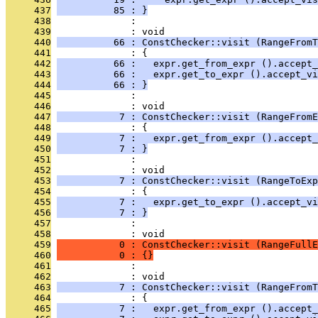
     437
          85 : }
     438
              : 
     439
              : void
     440
          66 : ConstChecker::visit (RangeFromT
     441
              : {
     442
          66 :   expr.get_from_expr ().accept_
     443
          66 :   expr.get_to_expr ().accept_vi
     444
          66 : }
     445
              : 
     446
              : void
     447
           7 : ConstChecker::visit (RangeFromE
     448
              : {
     449
           7 :   expr.get_from_expr ().accept_
     450
           7 : }
     451
              : 
     452
              : void
     453
           7 : ConstChecker::visit (RangeToExp
     454
              : {
     455
           7 :   expr.get_to_expr ().accept_vi
     456
           7 : }
     457
              : 
     458
              : void
     459
           0 : ConstChecker::visit (RangeFullE
     460
           0 : {}
     461
              : 
     462
              : void
     463
           7 : ConstChecker::visit (RangeFromT
     464
              : {
     465
           7 :   expr.get_from_expr ().accept_