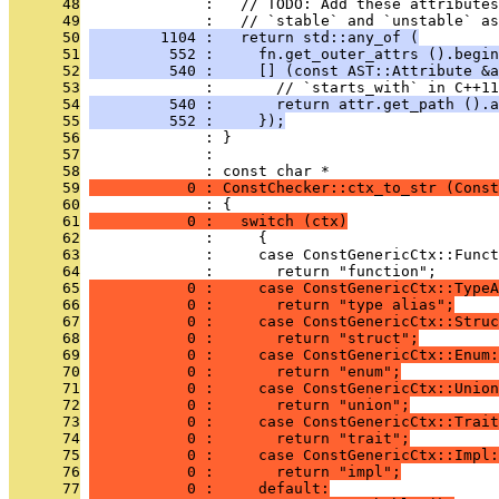
      48
              :   // TODO: Add these attributes
      49
              :   // `stable` and `unstable` as
      50
        1104 :   return std::any_of (
      51
         552 :     fn.get_outer_attrs ().begin
      52
         540 :     [] (const AST::Attribute &a
      53
              :       // `starts_with` in C++11
      54
         540 :       return attr.get_path ().a
      55
         552 :     });
      56
              : }
      57
              : 
      58
              : const char *
      59
           0 : ConstChecker::ctx_to_str (Const
      60
              : {
      61
           0 :   switch (ctx)
      62
              :     {
      63
              :     case ConstGenericCtx::Funct
      64
              :       return "function";
      65
           0 :     case ConstGenericCtx::TypeA
      66
           0 :       return "type alias";
      67
           0 :     case ConstGenericCtx::Struc
      68
           0 :       return "struct";
      69
           0 :     case ConstGenericCtx::Enum:
      70
           0 :       return "enum";
      71
           0 :     case ConstGenericCtx::Union
      72
           0 :       return "union";
      73
           0 :     case ConstGenericCtx::Trait
      74
           0 :       return "trait";
      75
           0 :     case ConstGenericCtx::Impl:
      76
           0 :       return "impl";
      77
           0 :     default: