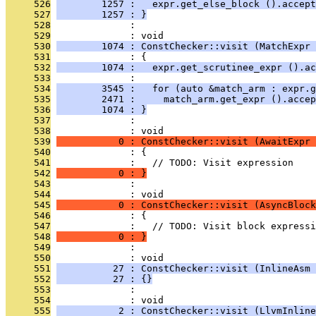
     526
        1257 :   expr.get_else_block ().accept
     527
        1257 : }
     528
              : 
     529
              : void
     530
        1074 : ConstChecker::visit (MatchExpr 
     531
              : {
     532
        1074 :   expr.get_scrutinee_expr ().ac
     533
              : 
     534
        3545 :   for (auto &match_arm : expr.g
     535
        2471 :     match_arm.get_expr ().accep
     536
        1074 : }
     537
              : 
     538
              : void
     539
           0 : ConstChecker::visit (AwaitExpr 
     540
              : {
     541
              :   // TODO: Visit expression
     542
           0 : }
     543
              : 
     544
              : void
     545
           0 : ConstChecker::visit (AsyncBlock
     546
              : {
     547
              :   // TODO: Visit block expressi
     548
           0 : }
     549
              : 
     550
              : void
     551
          27 : ConstChecker::visit (InlineAsm 
     552
          27 : {}
     553
              : 
     554
              : void
     555
           2 : ConstChecker::visit (LlvmInline