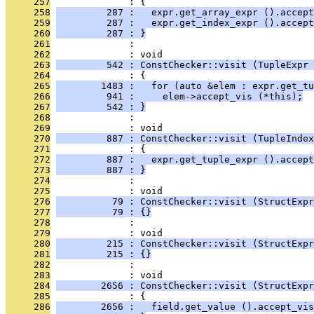
     257
              : {
     258
         287 :   expr.get_array_expr ().accept
     259
         287 :   expr.get_index_expr ().accept
     260
         287 : }
     261
              : 
     262
              : void
     263
         542 : ConstChecker::visit (TupleExpr 
     264
              : {
     265
        1483 :   for (auto &elem : expr.get_tu
     266
         941 :     elem->accept_vis (*this);
     267
         542 : }
     268
              : 
     269
              : void
     270
         887 : ConstChecker::visit (TupleIndex
     271
              : {
     272
         887 :   expr.get_tuple_expr ().accept
     273
         887 : }
     274
              : 
     275
              : void
     276
          79 : ConstChecker::visit (StructExpr
     277
          79 : {}
     278
              : 
     279
              : void
     280
         215 : ConstChecker::visit (StructExpr
     281
         215 : {}
     282
              : 
     283
              : void
     284
        2656 : ConstChecker::visit (StructExpr
     285
              : {
     286
        2656 :   field.get_value ().accept_vis