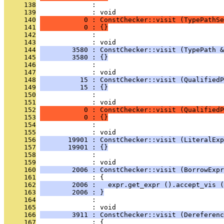
     138
              : 
     139
              : void
     140
           0 : ConstChecker::visit (TypePathSe
     141
           0 : {}
     142
              : 
     143
              : void
     144
        3580 : ConstChecker::visit (TypePath &
     145
        3580 : {}
     146
              : 
     147
              : void
     148
          15 : ConstChecker::visit (QualifiedP
     149
          15 : {}
     150
              : 
     151
              : void
     152
           0 : ConstChecker::visit (QualifiedP
     153
           0 : {}
     154
              : 
     155
              : void
     156
       19901 : ConstChecker::visit (LiteralExp
     157
       19901 : {}
     158
              : 
     159
              : void
     160
        2006 : ConstChecker::visit (BorrowExpr
     161
              : {
     162
        2006 :   expr.get_expr ().accept_vis (
     163
        2006 : }
     164
              : 
     165
              : void
     166
        3911 : ConstChecker::visit (Dereferenc
     167
              : {