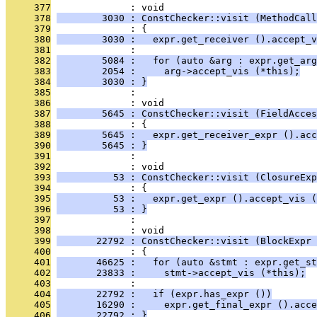
     377
              : void
     378
        3030 : ConstChecker::visit (MethodCall
     379
              : {
     380
        3030 :   expr.get_receiver ().accept_v
     381
              : 
     382
        5084 :   for (auto &arg : expr.get_arg
     383
        2054 :     arg->accept_vis (*this);
     384
        3030 : }
     385
              : 
     386
              : void
     387
        5645 : ConstChecker::visit (FieldAcces
     388
              : {
     389
        5645 :   expr.get_receiver_expr ().acc
     390
        5645 : }
     391
              : 
     392
              : void
     393
          53 : ConstChecker::visit (ClosureExp
     394
              : {
     395
          53 :   expr.get_expr ().accept_vis (
     396
          53 : }
     397
              : 
     398
              : void
     399
       22792 : ConstChecker::visit (BlockExpr 
     400
              : {
     401
       46625 :   for (auto &stmt : expr.get_st
     402
       23833 :     stmt->accept_vis (*this);
     403
              : 
     404
       22792 :   if (expr.has_expr ())
     405
       16290 :     expr.get_final_expr ().acce
     406
       22792 : }