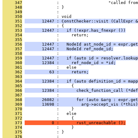
     347
              :                    "called from
     348
              : }
     349
              : 
     350
              : void
     351
       12447 : ConstChecker::visit (CallExpr &
     352
              : {
     353
       12447 :   if (!expr.has_fnexpr ())
     354
              :     return;
     355
              : 
     356
       12447 :   NodeId ast_node_id = expr.get
     357
       12447 :   NodeId ref_node_id;
     358
              : 
     359
       12447 :   if (auto id = resolver.lookup
     360
       12384 :     ref_node_id = *id;
     361
              :   else
     362
          63 :     return;
     363
              : 
     364
       12384 :   if (auto definition_id = mapp
     365
              :     {
     366
       12384 :       check_function_call (*def
     367
              : 
     368
       26082 :       for (auto &arg : expr.get
     369
       13698 :         arg->accept_vis (*this)
     370
              :     }
     371
              :   else
     372
              :     {
     373
           0 :       rust_unreachable ();
     374
              :     }
     375
              : }
     376
              : 