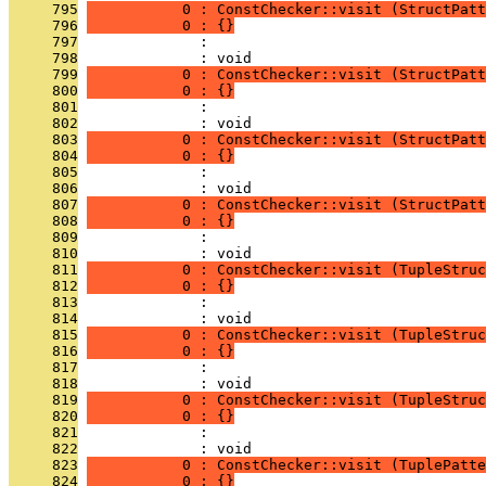
     795
           0 : ConstChecker::visit (StructPatt
     796
           0 : {}
     797
              : 
     798
              : void
     799
           0 : ConstChecker::visit (StructPatt
     800
           0 : {}
     801
              : 
     802
              : void
     803
           0 : ConstChecker::visit (StructPatt
     804
           0 : {}
     805
              : 
     806
              : void
     807
           0 : ConstChecker::visit (StructPatt
     808
           0 : {}
     809
              : 
     810
              : void
     811
           0 : ConstChecker::visit (TupleStruc
     812
           0 : {}
     813
              : 
     814
              : void
     815
           0 : ConstChecker::visit (TupleStruc
     816
           0 : {}
     817
              : 
     818
              : void
     819
           0 : ConstChecker::visit (TupleStruc
     820
           0 : {}
     821
              : 
     822
              : void
     823
           0 : ConstChecker::visit (TuplePatte
     824
           0 : {}