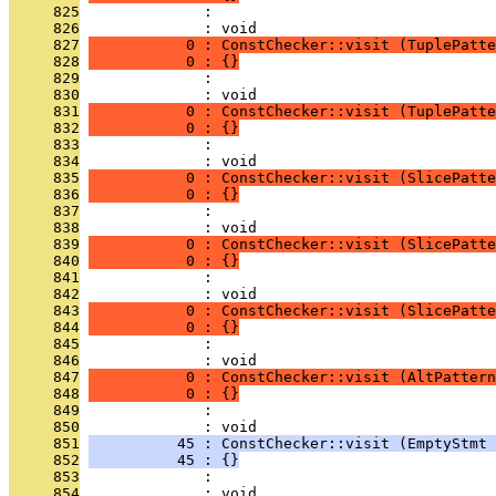
     825
              : 
     826
              : void
     827
           0 : ConstChecker::visit (TuplePatte
     828
           0 : {}
     829
              : 
     830
              : void
     831
           0 : ConstChecker::visit (TuplePatte
     832
           0 : {}
     833
              : 
     834
              : void
     835
           0 : ConstChecker::visit (SlicePatte
     836
           0 : {}
     837
              : 
     838
              : void
     839
           0 : ConstChecker::visit (SlicePatte
     840
           0 : {}
     841
              : 
     842
              : void
     843
           0 : ConstChecker::visit (SlicePatte
     844
           0 : {}
     845
              : 
     846
              : void
     847
           0 : ConstChecker::visit (AltPattern
     848
           0 : {}
     849
              : 
     850
              : void
     851
          45 : ConstChecker::visit (EmptyStmt 
     852
          45 : {}
     853
              : 
     854
              : void