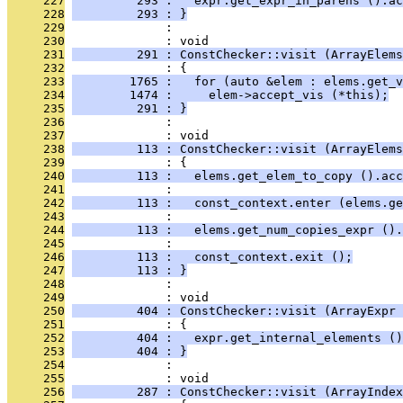
     227
         293 :   expr.get_expr_in_parens ().ac
     228
         293 : }
     229
              : 
     230
              : void
     231
         291 : ConstChecker::visit (ArrayElems
     232
              : {
     233
        1765 :   for (auto &elem : elems.get_v
     234
        1474 :     elem->accept_vis (*this);
     235
         291 : }
     236
              : 
     237
              : void
     238
         113 : ConstChecker::visit (ArrayElems
     239
              : {
     240
         113 :   elems.get_elem_to_copy ().acc
     241
              : 
     242
         113 :   const_context.enter (elems.ge
     243
              : 
     244
         113 :   elems.get_num_copies_expr ().
     245
              : 
     246
         113 :   const_context.exit ();
     247
         113 : }
     248
              : 
     249
              : void
     250
         404 : ConstChecker::visit (ArrayExpr 
     251
              : {
     252
         404 :   expr.get_internal_elements ()
     253
         404 : }
     254
              : 
     255
              : void
     256
         287 : ConstChecker::visit (ArrayIndex