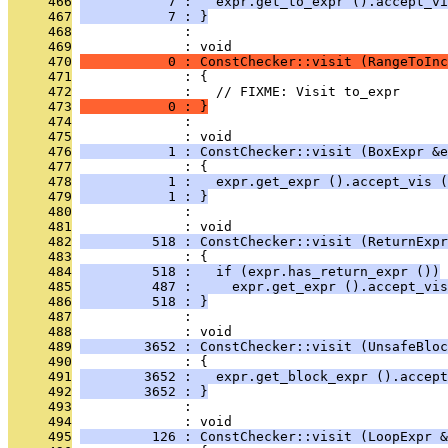
     466
           7 :   expr.get_to_expr ().accept_vi
     467
           7 : }
     468
              : 
     469
              : void
     470
           0 : ConstChecker::visit (RangeToInc
     471
              : {
     472
              :   // FIXME: Visit to_expr
     473
           0 : }
     474
              : 
     475
              : void
     476
           1 : ConstChecker::visit (BoxExpr &e
     477
              : {
     478
           1 :   expr.get_expr ().accept_vis (
     479
           1 : }
     480
              : 
     481
              : void
     482
         518 : ConstChecker::visit (ReturnExpr
     483
              : {
     484
         518 :   if (expr.has_return_expr ())
     485
         487 :     expr.get_expr ().accept_vis
     486
         518 : }
     487
              : 
     488
              : void
     489
        3652 : ConstChecker::visit (UnsafeBloc
     490
              : {
     491
        3652 :   expr.get_block_expr ().accept
     492
        3652 : }
     493
              : 
     494
              : void
     495
         126 : ConstChecker::visit (LoopExpr &