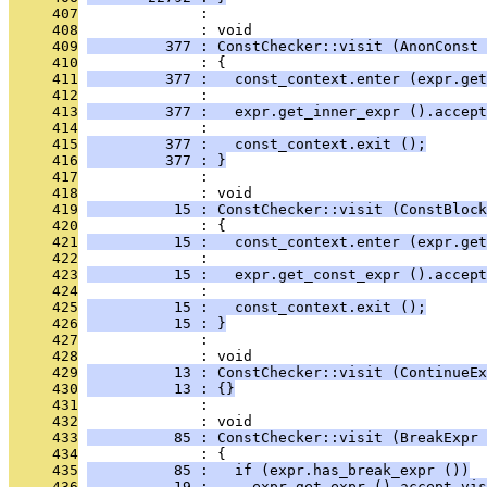
     407
              : 
     408
              : void
     409
         377 : ConstChecker::visit (AnonConst 
     410
              : {
     411
         377 :   const_context.enter (expr.get
     412
              : 
     413
         377 :   expr.get_inner_expr ().accept
     414
              : 
     415
         377 :   const_context.exit ();
     416
         377 : }
     417
              : 
     418
              : void
     419
          15 : ConstChecker::visit (ConstBlock
     420
              : {
     421
          15 :   const_context.enter (expr.get
     422
              : 
     423
          15 :   expr.get_const_expr ().accept
     424
              : 
     425
          15 :   const_context.exit ();
     426
          15 : }
     427
              : 
     428
              : void
     429
          13 : ConstChecker::visit (ContinueEx
     430
          13 : {}
     431
              : 
     432
              : void
     433
          85 : ConstChecker::visit (BreakExpr 
     434
              : {
     435
          85 :   if (expr.has_break_expr ())
     436
          19 :     expr.get_expr ().accept_vis