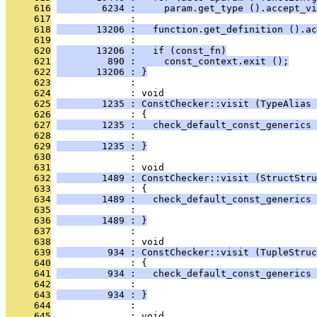
     616
        6234 :     param.get_type ().accept_vi
     617
              : 
     618
       13206 :   function.get_definition ().ac
     619
              : 
     620
       13206 :   if (const_fn)
     621
         890 :     const_context.exit ();
     622
       13206 : }
     623
              : 
     624
              : void
     625
        1235 : ConstChecker::visit (TypeAlias 
     626
              : {
     627
        1235 :   check_default_const_generics 
     628
              :                                
     629
        1235 : }
     630
              : 
     631
              : void
     632
        1489 : ConstChecker::visit (StructStru
     633
              : {
     634
        1489 :   check_default_const_generics 
     635
              :                                
     636
        1489 : }
     637
              : 
     638
              : void
     639
         934 : ConstChecker::visit (TupleStruc
     640
              : {
     641
         934 :   check_default_const_generics 
     642
              :                                
     643
         934 : }
     644
              : 
     645
              : void