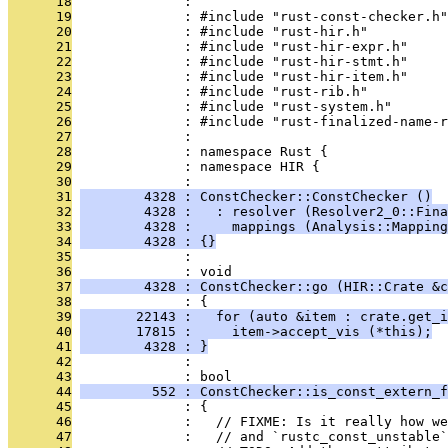
      18
              : 
      19
              : #include "rust-const-checker.h"
      20
              : #include "rust-hir.h"
      21
              : #include "rust-hir-expr.h"
      22
              : #include "rust-hir-stmt.h"
      23
              : #include "rust-hir-item.h"
      24
              : #include "rust-rib.h"
      25
              : #include "rust-system.h"
      26
              : #include "rust-finalized-name-r
      27
              : 
      28
              : namespace Rust {
      29
              : namespace HIR {
      30
              : 
      31
        4328 : ConstChecker::ConstChecker ()
      32
        4328 :   : resolver (Resolver2_0::Fina
      33
        4328 :     mappings (Analysis::Mapping
      34
        4328 : {}
      35
              : 
      36
              : void
      37
        4328 : ConstChecker::go (HIR::Crate &c
      38
              : {
      39
       22143 :   for (auto &item : crate.get_i
      40
       17815 :     item->accept_vis (*this);
      41
        4328 : }
      42
              : 
      43
              : bool
      44
         552 : ConstChecker::is_const_extern_f
      45
              : {
      46
              :   // FIXME: Is it really how we
      47
              :   // and `rustc_const_unstable`