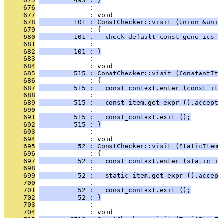
     675
         493 : }
     676
              : 
     677
              : void
     678
         101 : ConstChecker::visit (Union &uni
     679
              : {
     680
         101 :   check_default_const_generics 
     681
              :                                
     682
         101 : }
     683
              : 
     684
              : void
     685
         515 : ConstChecker::visit (ConstantIt
     686
              : {
     687
         515 :   const_context.enter (const_it
     688
              : 
     689
         515 :   const_item.get_expr ().accept
     690
              : 
     691
         515 :   const_context.exit ();
     692
         515 : }
     693
              : 
     694
              : void
     695
          52 : ConstChecker::visit (StaticItem
     696
              : {
     697
          52 :   const_context.enter (static_i
     698
              : 
     699
          52 :   static_item.get_expr ().accep
     700
              : 
     701
          52 :   const_context.exit ();
     702
          52 : }
     703
              : 
     704
              : void