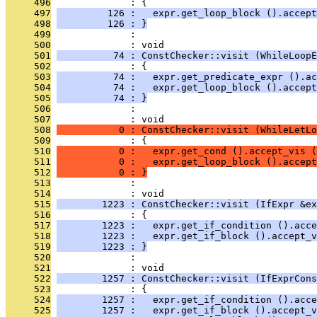
     496
              : {
     497
         126 :   expr.get_loop_block ().accept
     498
         126 : }
     499
              : 
     500
              : void
     501
          74 : ConstChecker::visit (WhileLoopE
     502
              : {
     503
          74 :   expr.get_predicate_expr ().ac
     504
          74 :   expr.get_loop_block ().accept
     505
          74 : }
     506
              : 
     507
              : void
     508
           0 : ConstChecker::visit (WhileLetLo
     509
              : {
     510
           0 :   expr.get_cond ().accept_vis (
     511
           0 :   expr.get_loop_block ().accept
     512
           0 : }
     513
              : 
     514
              : void
     515
        1223 : ConstChecker::visit (IfExpr &ex
     516
              : {
     517
        1223 :   expr.get_if_condition ().acce
     518
        1223 :   expr.get_if_block ().accept_v
     519
        1223 : }
     520
              : 
     521
              : void
     522
        1257 : ConstChecker::visit (IfExprCons
     523
              : {
     524
        1257 :   expr.get_if_condition ().acce
     525
        1257 :   expr.get_if_block ().accept_v