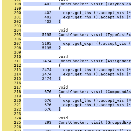
     198
         402 : ConstChecker::visit (LazyBoolea
     199
              : {
     200
         402 :   expr.get_lhs ().accept_vis (*
     201
         402 :   expr.get_rhs ().accept_vis (*
     202
         402 : }
     203
              : 
     204
              : void
     205
        5195 : ConstChecker::visit (TypeCastEx
     206
              : {
     207
        5195 :   expr.get_expr ().accept_vis (
     208
        5195 : }
     209
              : 
     210
              : void
     211
        2474 : ConstChecker::visit (Assignment
     212
              : {
     213
        2474 :   expr.get_lhs ().accept_vis (*
     214
        2474 :   expr.get_rhs ().accept_vis (*
     215
        2474 : }
     216
              : 
     217
              : void
     218
         676 : ConstChecker::visit (CompoundAs
     219
              : {
     220
         676 :   expr.get_lhs ().accept_vis (*
     221
         676 :   expr.get_rhs ().accept_vis (*
     222
         676 : }
     223
              : 
     224
              : void
     225
         293 : ConstChecker::visit (GroupedExp
     226
              : {