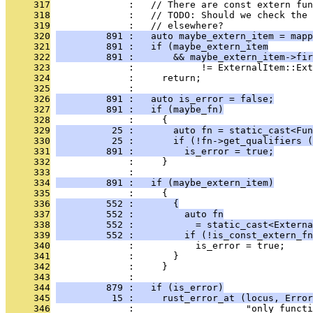
     317
              :   // There are const extern fun
     318
              :   // TODO: Should we check the 
     319
              :   // elsewhere?
     320
         891 :   auto maybe_extern_item = mapp
     321
         891 :   if (maybe_extern_item
     322
         891 :       && maybe_extern_item->fir
     323
              :            != ExternalItem::Ext
     324
              :     return;
     325
              : 
     326
         891 :   auto is_error = false;
     327
         891 :   if (maybe_fn)
     328
              :     {
     329
          25 :       auto fn = static_cast<Fun
     330
          25 :       if (!fn->get_qualifiers (
     331
         891 :         is_error = true;
     332
              :     }
     333
              : 
     334
         891 :   if (maybe_extern_item)
     335
              :     {
     336
         552 :       {
     337
         552 :         auto fn
     338
         552 :           = static_cast<Externa
     339
         552 :         if (!is_const_extern_fn
     340
              :           is_error = true;
     341
              :       }
     342
              :     }
     343
              : 
     344
         879 :   if (is_error)
     345
          15 :     rust_error_at (locus, Error
     346
              :                    "only functi