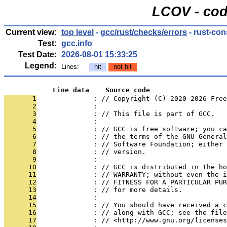
LCOV - cod
Current view:
top level
-
gcc/rust/checks/errors
- rust-con
Test:
gcc.info
Test Date:
2026-08-01 15:33:25
Legend:
Lines:
hit
not hit
            Line data    Source code
       1
              : // Copyright (C) 2020-2026 Free
       2
              : 
       3
              : // This file is part of GCC.
       4
              : 
       5
              : // GCC is free software; you ca
       6
              : // the terms of the GNU General
       7
              : // Software Foundation; either 
       8
              : // version.
       9
              : 
      10
              : // GCC is distributed in the h
      11
              : // WARRANTY; without even the i
      12
              : // FITNESS FOR A PARTICULAR PUR
      13
              : // for more details.
      14
              : 
      15
              : // You should have received a c
      16
              : // along with GCC; see the file
      17
              : // <http://www.gnu.org/licenses