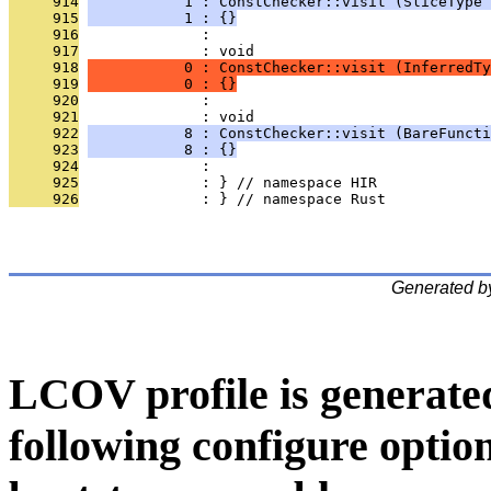
     914
           1 : ConstChecker::visit (SliceType 
     915
           1 : {}
     916
              : 
     917
              : void
     918
           0 : ConstChecker::visit (InferredTy
     919
           0 : {}
     920
              : 
     921
              : void
     922
           8 : ConstChecker::visit (BareFuncti
     923
           8 : {}
     924
              : 
     925
              : } // namespace HIR
     926
              : } // namespace Rust
Generated b
LCOV profile is generate
following configure option