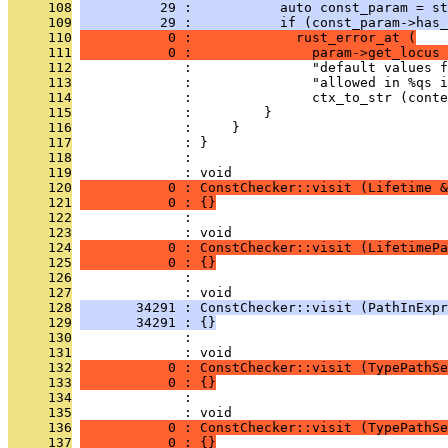
     108
          29 :           auto const_param = st
     109
          29 :           if (const_param->has_
     110
           0 :             rust_error_at (
     111
           0 :               param->get_locus 
     112
              :               "default values f
     113
              :               "allowed in %qs i
     114
              :               ctx_to_str (conte
     115
              :         }
     116
              :     }
     117
              : }
     118
              : 
     119
              : void
     120
           0 : ConstChecker::visit (Lifetime &
     121
           0 : {}
     122
              : 
     123
              : void
     124
           0 : ConstChecker::visit (LifetimePa
     125
           0 : {}
     126
              : 
     127
              : void
     128
       34291 : ConstChecker::visit (PathInExpr
     129
       34291 : {}
     130
              : 
     131
              : void
     132
           0 : ConstChecker::visit (TypePathSe
     133
           0 : {}
     134
              : 
     135
              : void
     136
           0 : ConstChecker::visit (TypePathSe
     137
           0 : {}