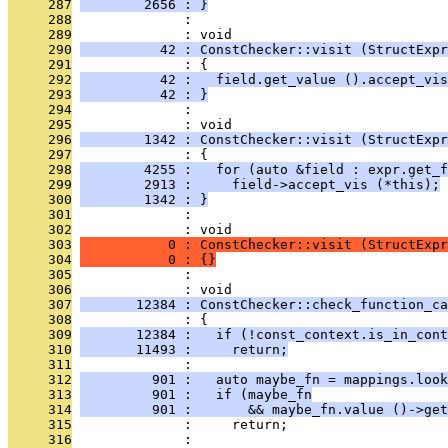
     287
        2656 : }
     288
              : 
     289
              : void
     290
          42 : ConstChecker::visit (StructExpr
     291
              : {
     292
          42 :   field.get_value ().accept_vis
     293
          42 : }
     294
              : 
     295
              : void
     296
        1342 : ConstChecker::visit (StructExpr
     297
              : {
     298
        4255 :   for (auto &field : expr.get_f
     299
        2913 :     field->accept_vis (*this);
     300
        1342 : }
     301
              : 
     302
              : void
     303
           0 : ConstChecker::visit (StructExpr
     304
           0 : {}
     305
              : 
     306
              : void
     307
       12384 : ConstChecker::check_function_ca
     308
              : {
     309
       12384 :   if (!const_context.is_in_cont
     310
       11493 :     return;
     311
              : 
     312
         901 :   auto maybe_fn = mappings.look
     313
         901 :   if (maybe_fn
     314
         901 :       && maybe_fn.value ()->get
     315
              :     return;
     316
              : 