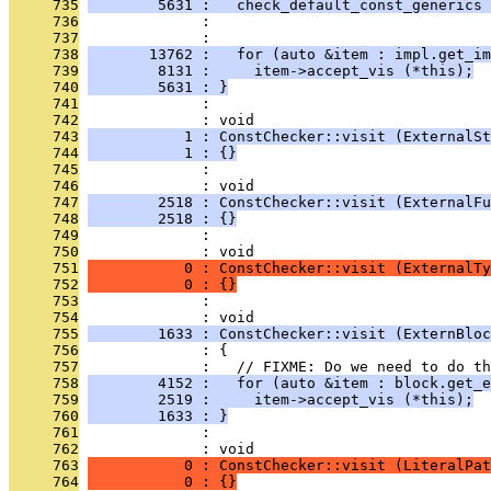
     735
        5631 :   check_default_const_generics 
     736
              :                                
     737
              : 
     738
       13762 :   for (auto &item : impl.get_im
     739
        8131 :     item->accept_vis (*this);
     740
        5631 : }
     741
              : 
     742
              : void
     743
           1 : ConstChecker::visit (ExternalSt
     744
           1 : {}
     745
              : 
     746
              : void
     747
        2518 : ConstChecker::visit (ExternalFu
     748
        2518 : {}
     749
              : 
     750
              : void
     751
           0 : ConstChecker::visit (ExternalTy
     752
           0 : {}
     753
              : 
     754
              : void
     755
        1633 : ConstChecker::visit (ExternBloc
     756
              : {
     757
              :   // FIXME: Do we need to do th
     758
        4152 :   for (auto &item : block.get_e
     759
        2519 :     item->accept_vis (*this);
     760
        1633 : }
     761
              : 
     762
              : void
     763
           0 : ConstChecker::visit (LiteralPat
     764
           0 : {}