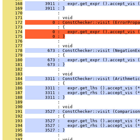
     168
        3911 :   expr.get_expr ().accept_vis (
     169
        3911 : }
     170
              : 
     171
              : void
     172
           0 : ConstChecker::visit (ErrorPropa
     173
              : {
     174
           0 :   expr.get_expr ().accept_vis (
     175
           0 : }
     176
              : 
     177
              : void
     178
         673 : ConstChecker::visit (NegationEx
     179
              : {
     180
         673 :   expr.get_expr ().accept_vis (
     181
         673 : }
     182
              : 
     183
              : void
     184
        3311 : ConstChecker::visit (Arithmetic
     185
              : {
     186
        3311 :   expr.get_lhs ().accept_vis (*
     187
        3311 :   expr.get_rhs ().accept_vis (*
     188
        3311 : }
     189
              : 
     190
              : void
     191
        3527 : ConstChecker::visit (Comparison
     192
              : {
     193
        3527 :   expr.get_lhs ().accept_vis (*
     194
        3527 :   expr.get_rhs ().accept_vis (*
     195
        3527 : }
     196
              : 
     197
              : void