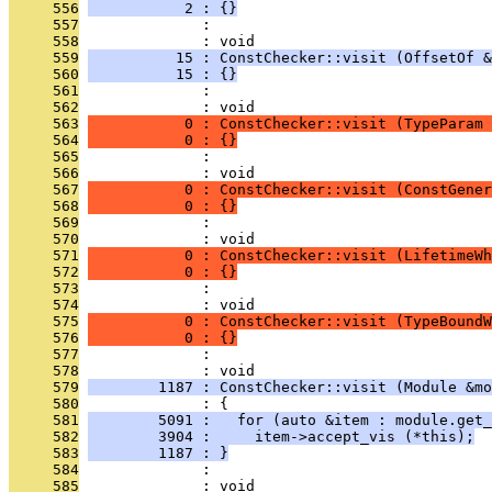
     556
           2 : {}
     557
              : 
     558
              : void
     559
          15 : ConstChecker::visit (OffsetOf &
     560
          15 : {}
     561
              : 
     562
              : void
     563
           0 : ConstChecker::visit (TypeParam 
     564
           0 : {}
     565
              : 
     566
              : void
     567
           0 : ConstChecker::visit (ConstGener
     568
           0 : {}
     569
              : 
     570
              : void
     571
           0 : ConstChecker::visit (LifetimeWh
     572
           0 : {}
     573
              : 
     574
              : void
     575
           0 : ConstChecker::visit (TypeBoundW
     576
           0 : {}
     577
              : 
     578
              : void
     579
        1187 : ConstChecker::visit (Module &mo
     580
              : {
     581
        5091 :   for (auto &item : module.get_
     582
        3904 :     item->accept_vis (*this);
     583
        1187 : }
     584
              : 
     585
              : void