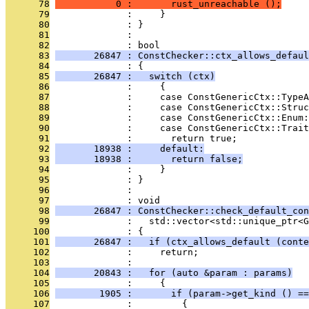
      78
           0 :       rust_unreachable ();
      79
              :     }
      80
              : }
      81
              : 
      82
              : bool
      83
       26847 : ConstChecker::ctx_allows_defaul
      84
              : {
      85
       26847 :   switch (ctx)
      86
              :     {
      87
              :     case ConstGenericCtx::TypeA
      88
              :     case ConstGenericCtx::Struc
      89
              :     case ConstGenericCtx::Enum:
      90
              :     case ConstGenericCtx::Trait
      91
              :       return true;
      92
       18938 :     default:
      93
       18938 :       return false;
      94
              :     }
      95
              : }
      96
              : 
      97
              : void
      98
       26847 : ConstChecker::check_default_con
      99
              :   std::vector<std::unique_ptr<G
     100
              : {
     101
       26847 :   if (ctx_allows_default (conte
     102
              :     return;
     103
              : 
     104
       20843 :   for (auto &param : params)
     105
              :     {
     106
        1905 :       if (param->get_kind () ==
     107
              :         {