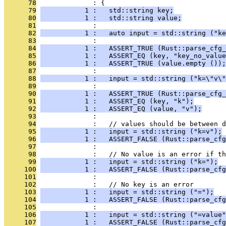
      78
              : {
      79
           1 :   std::string key;
      80
           1 :   std::string value;
      81
              : 
      82
           1 :   auto input = std::string ("ke
      83
              : 
      84
           1 :   ASSERT_TRUE (Rust::parse_cfg_
      85
           1 :   ASSERT_EQ (key, "key_no_value
      86
           1 :   ASSERT_TRUE (value.empty ());
      87
              : 
      88
           1 :   input = std::string ("k=\"v\"
      89
              : 
      90
           1 :   ASSERT_TRUE (Rust::parse_cfg_
      91
           1 :   ASSERT_EQ (key, "k");
      92
           1 :   ASSERT_EQ (value, "v");
      93
              : 
      94
              :   // values should be between d
      95
           1 :   input = std::string ("k=v");
      96
           1 :   ASSERT_FALSE (Rust::parse_cfg
      97
              : 
      98
              :   // No value is an error if th
      99
           1 :   input = std::string ("k=");
     100
           1 :   ASSERT_FALSE (Rust::parse_cfg
     101
              : 
     102
              :   // No key is an error
     103
           1 :   input = std::string ("=");
     104
           1 :   ASSERT_FALSE (Rust::parse_cfg
     105
              : 
     106
           1 :   input = std::string ("=value"
     107
           1 :   ASSERT_FALSE (Rust::parse_cfg