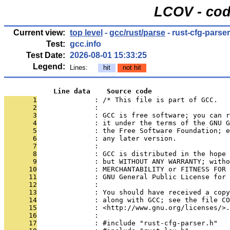
LCOV - cod
Current view:
top level
-
gcc/rust/parse
- rust-cfg-parser
Test:
gcc.info
Test Date:
2026-08-01 15:33:25
Legend:
Lines:
hit
not hit
            Line data    Source code
       1
              : /* This file is part of GCC.
       2
              : 
       3
              : GCC is free software; you can r
       4
              : it under the terms of the GNU G
       5
              : the Free Software Foundation; e
       6
              : any later version.
       7
              : 
       8
              : GCC is distributed in the hope
       9
              : but WITHOUT ANY WARRANTY; witho
      10
              : MERCHANTABILITY or FITNESS FOR 
      11
              : GNU General Public License for 
      12
              : 
      13
              : You should have received a copy
      14
              : along with GCC; see the file CO
      15
              : <http://www.gnu.org/licenses/>.
      16
              : 
      17
              : #include "rust-cfg-parser.h"