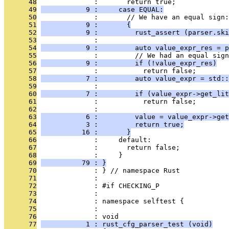
      48
              :       return true;
      49
           9 :     case EQUAL:
      50
              :       // We have an equal sign:
      51
           9 :       {
      52
           9 :         rust_assert (parser.ski
      53
              : 
      54
           9 :         auto value_expr_res = p
      55
              :         // We had an equal sign
      56
           9 :         if (!value_expr_res)
      57
              :           return false;
      58
           7 :         auto value_expr = std::
      59
              : 
      60
           7 :         if (value_expr->get_lit
      61
              :           return false;
      62
              : 
      63
           6 :         value = value_expr->get
      64
           3 :         return true;
      65
          16 :       }
      66
              :     default:
      67
              :       return false;
      68
              :     }
      69
          79 : }
      70
              : } // namespace Rust
      71
              : 
      72
              : #if CHECKING_P
      73
              : 
      74
              : namespace selftest {
      75
              : 
      76
              : void
      77
           1 : rust_cfg_parser_test (void)