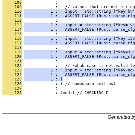
     108
              : 
     109
              :   // values that are not string
     110
           1 :   input = std::string ("key=b\"
     111
           1 :   ASSERT_FALSE (Rust::parse_cfg
     112
              : 
     113
           1 :   input = std::string ("key='v'
     114
           1 :   ASSERT_FALSE (Rust::parse_cfg
     115
              : 
     116
           1 :   input = std::string ("key=155
     117
           1 :   ASSERT_FALSE (Rust::parse_cfg
     118
              : 
     119
           1 :   input = std::string ("key=3.1
     120
           1 :   ASSERT_FALSE (Rust::parse_cfg
     121
              : 
     122
              :   // kebab case is not valid fo
     123
           1 :   input = std::string ("key-no-
     124
           1 :   ASSERT_FALSE (Rust::parse_cfg
     125
           1 : }
     126
              : } // namespace selftest
     127
              : 
     128
              : #endif // CHECKING_P
Generated b