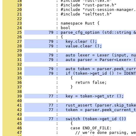
      18
              : #include "rust-lex.h"
      19
              : #include "rust-parse.h"
      20
              : #include "rust-session-manager.
      21
              : #include "selftest.h"
      22
              : 
      23
              : namespace Rust {
      24
              : bool
      25
          79 : parse_cfg_option (std::string &
      26
              : {
      27
          79 :   key.clear ();
      28
          79 :   value.clear ();
      29
              : 
      30
          79 :   auto lexer = Lexer (input, nu
      31
          79 :   auto parser = Parser<Lexer> (
      32
              : 
      33
          79 :   auto token = parser.peek_curr
      34
          79 :   if (token->get_id () != IDENT
      35
              :     {
      36
              :       return false;
      37
              :     }
      38
              : 
      39
          77 :   key = token->get_str ();
      40
              : 
      41
          77 :   rust_assert (parser.skip_toke
      42
          77 :   token = parser.peek_current_t
      43
              : 
      44
          77 :   switch (token->get_id ())
      45
              :     {
      46
              :     case END_OF_FILE:
      47
              :       // we're done parsing, w