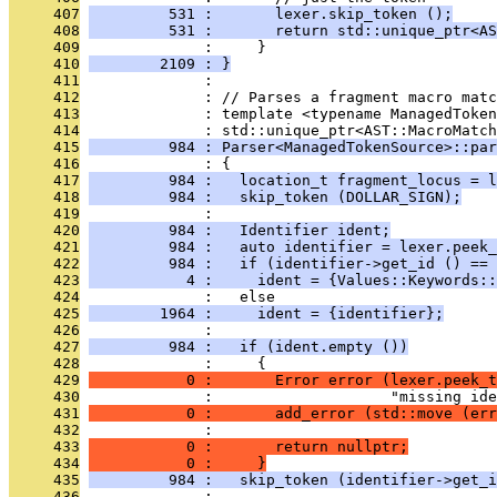
     407
         531 :       lexer.skip_token ();
     408
         531 :       return std::unique_ptr<AS
     409
              :     }
     410
        2109 : }
     411
              : 
     412
              : // Parses a fragment macro matc
     413
              : template <typename ManagedToken
     414
              : std::unique_ptr<AST::MacroMatch
     415
         984 : Parser<ManagedTokenSource>::par
     416
              : {
     417
         984 :   location_t fragment_locus = l
     418
         984 :   skip_token (DOLLAR_SIGN);
     419
              : 
     420
         984 :   Identifier ident;
     421
         984 :   auto identifier = lexer.peek_
     422
         984 :   if (identifier->get_id () == 
     423
           4 :     ident = {Values::Keywords::
     424
              :   else
     425
        1964 :     ident = {identifier};
     426
              : 
     427
         984 :   if (ident.empty ())
     428
              :     {
     429
           0 :       Error error (lexer.peek_t
     430
              :                    "missing ide
     431
           0 :       add_error (std::move (err
     432
              : 
     433
           0 :       return nullptr;
     434
           0 :     }
     435
         984 :   skip_token (identifier->get_i
     436
              : 