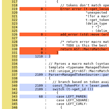
     317
              :     {
     318
              :       // tokens don't match ope
     319
           0 :       Error error (t->get_locus
     320
              :                    "unexpected 
     321
              :                    "(for a macr
     322
              :                    t->get_token
     323
              :                    (delim_type 
     324
              :                       ? ")"
     325
              :                       : (delim
     326
           0 :       add_error (std::move (err
     327
              : 
     328
              :       /* return error macro mat
     329
              :        * TODO is this the best 
     330
           0 :       return AST::MacroMatcher:
     331
           0 :     }
     332
        1210 : }
     333
              : 
     334
              : // Parses a macro match (syntax
     335
              : template <typename ManagedToken
     336
              : std::unique_ptr<AST::MacroMatch
     337
        2109 : Parser<ManagedTokenSource>::par
     338
              : {
     339
              :   // branch based on token avai
     340
        2109 :   const_TokenPtr t = lexer.peek
     341
        2109 :   switch (t->get_id ())
     342
              :     {
     343
          68 :     case LEFT_PAREN:
     344
              :     case LEFT_SQUARE:
     345
              :     case LEFT_CURLY:
     346
              :       {