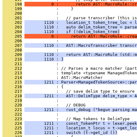
     198
           0 :       return AST::MacroRule::cr
     199
              :     }
     200
              : 
     201
              :   // parse transcriber (this is
     202
        1110 :   location_t token_tree_loc = l
     203
        1110 :   auto delim_token_tree = parse
     204
        1110 :   if (!delim_token_tree)
     205
           0 :     return AST::MacroRule::crea
     206
              : 
     207
        1110 :   AST::MacroTranscriber transcr
     208
              : 
     209
        1110 :   return AST::MacroRule (std::m
     210
        1110 : }
     211
              : 
     212
              : // Parses a macro matcher (part
     213
              : template <typename ManagedToken
     214
              : AST::MacroMatcher
     215
        1211 : Parser<ManagedTokenSource>::par
     216
              : {
     217
              :   // save delim type to ensure 
     218
        1211 :   AST::DelimType delim_type = A
     219
              : 
     220
              :   // DEBUG
     221
        1211 :   rust_debug ("begun parsing ma
     222
              : 
     223
              :   // Map tokens to DelimType
     224
        1211 :   const_TokenPtr t = lexer.peek
     225
        1211 :   location_t locus = t->get_loc
     226
        1211 :   switch (t->get_id ())