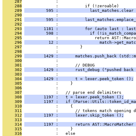
     287
              : 
     288
              :           if (!zeroable)
     289
         595 :             last_matches.clear 
     290
              : 
     291
         595 :           last_matches.emplace_
     292
              : 
     293
        1181 :           for (auto last : last
     294
         598 :             if (!is_match_compa
     295
              :               return AST::Macr
     296
          12 :                 match->get_matc
     297
              :         }
     298
              : 
     299
        1429 :       matches.push_back (std::m
     300
              : 
     301
              :       // DEBUG
     302
        1429 :       rust_debug ("pushed back 
     303
              : 
     304
        1429 :       t = lexer.peek_token ();
     305
              :     }
     306
              : 
     307
              :   // parse end delimiters
     308
        1197 :   t = lexer.peek_token ();
     309
        1197 :   if (Parse::Utils::token_id_m
     310
              :     {
     311
              :       // tokens match opening d
     312
        1197 :       lexer.skip_token ();
     313
              : 
     314
        1197 :       return AST::MacroMatcher 
     315
              :     }
     316
              :   else