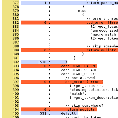
     377
           1 :                 return parse_ma
     378
              :               }
     379
              :             else
     380
              :               {
     381
              :                 // error: unrec
     382
           0 :                 add_error (Erro
     383
              :                   t2->get_locus
     384
              :                   "unrecognised
     385
              :                   "macro match 
     386
              :                   t2->get_token
     387
              : 
     388
              :                 // skip somewhe
     389
           0 :                 return nullptr;
     390
              :               }
     391
              :           }
     392
        1510 :       }
     393
           0 :     case RIGHT_PAREN:
     394
              :     case RIGHT_SQUARE:
     395
              :     case RIGHT_CURLY:
     396
              :       // not allowed
     397
           0 :       add_error (Error (
     398
              :         t->get_locus (),
     399
              :         "closing delimiters lik
     400
              :         "match",
     401
              :         t->get_token_descriptio
     402
              : 
     403
              :       // skip somewhere?
     404
           0 :       return nullptr;
     405
         531 :     default:
     406
              :       // just the token