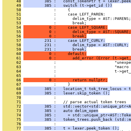
      48
         385 :   const_TokenPtr t = lexer.peek
      49
         385 :   switch (t->get_id ())
      50
              :     {
      51
              :     case LEFT_PAREN:
      52
              :       delim_type = AST::PARENS;
      53
              :       break;
      54
           0 :     case LEFT_SQUARE:
      55
           0 :       delim_type = AST::SQUARE;
      56
           0 :       break;
      57
         231 :     case LEFT_CURLY:
      58
         231 :       delim_type = AST::CURLY;
      59
         231 :       break;
      60
           0 :     default:
      61
           0 :       add_error (Error (t->get_
      62
              :                         "unexpe
      63
              :                         "macro
      64
              :                         t->get
      65
              : 
      66
           0 :       return nullptr;
      67
              :     }
      68
         385 :   location_t tok_tree_locus = t
      69
         385 :   lexer.skip_token ();
      70
              : 
      71
              :   // parse actual token trees
      72
         385 :   std::vector<std::unique_ptr<A
      73
         385 :   auto delim_open
      74
         385 :     = std::unique_ptr<AST::Toke
      75
         385 :   token_trees.push_back (std::m
      76
              : 
      77
         385 :   t = lexer.peek_token ();