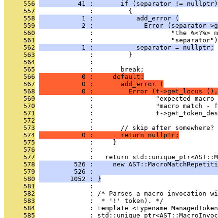
     556
          41 :       if (separator != nullptr)
     557
              :         {
     558
           1 :           add_error (
     559
           2 :             Error (separator->g
     560
              :                    "the %<?%> 
     561
              :                    "separator")
     562
           1 :           separator = nullptr;
     563
              :         }
     564
              : 
     565
              :       break;
     566
           0 :     default:
     567
           0 :       add_error (
     568
           0 :         Error (t->get_locus (),
     569
              :                "expected macro 
     570
              :                "macro match - f
     571
              :                t->get_token_des
     572
              : 
     573
              :       // skip after somewhere?
     574
           0 :       return nullptr;
     575
              :     }
     576
              : 
     577
              :   return std::unique_ptr<AST::M
     578
         526 :     new AST::MacroMatchRepetiti
     579
         526 :                                
     580
        1052 : }
     581
              : 
     582
              : /* Parses a macro invocation wi
     583
              :  * '!' token). */
     584
              : template <typename ManagedToken
     585
              : std::unique_ptr<AST::MacroInvoc