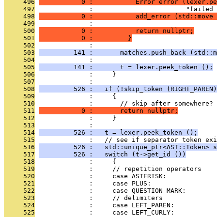
     496
           0 :           Error error (lexer.pe
     497
              :                        "failed 
     498
           0 :           add_error (std::move 
     499
              : 
     500
           0 :           return nullptr;
     501
           0 :         }
     502
              : 
     503
         141 :       matches.push_back (std::m
     504
              : 
     505
         141 :       t = lexer.peek_token ();
     506
              :     }
     507
              : 
     508
         526 :   if (!skip_token (RIGHT_PAREN)
     509
              :     {
     510
              :       // skip after somewhere?
     511
           0 :       return nullptr;
     512
              :     }
     513
              : 
     514
         526 :   t = lexer.peek_token ();
     515
              :   // see if separator token exi
     516
         526 :   std::unique_ptr<AST::Token> s
     517
         526 :   switch (t->get_id ())
     518
              :     {
     519
              :     // repetition operators
     520
              :     case ASTERISK:
     521
              :     case PLUS:
     522
              :     case QUESTION_MARK:
     523
              :     // delimiters
     524
              :     case LEFT_PAREN:
     525
              :     case LEFT_CURLY: