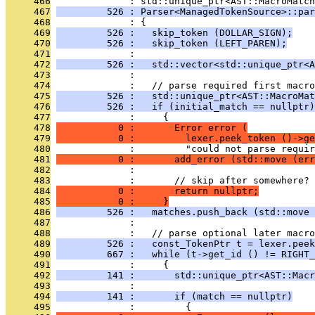
     466
              : std::unique_ptr<AST::MacroMatch
     467
         526 : Parser<ManagedTokenSource>::par
     468
              : {
     469
         526 :   skip_token (DOLLAR_SIGN);
     470
         526 :   skip_token (LEFT_PAREN);
     471
              : 
     472
         526 :   std::vector<std::unique_ptr<A
     473
              : 
     474
              :   // parse required first macro
     475
         526 :   std::unique_ptr<AST::MacroMat
     476
         526 :   if (initial_match == nullptr)
     477
              :     {
     478
           0 :       Error error (
     479
           0 :         lexer.peek_token ()->ge
     480
              :         "could not parse requir
     481
           0 :       add_error (std::move (err
     482
              : 
     483
              :       // skip after somewhere?
     484
           0 :       return nullptr;
     485
           0 :     }
     486
         526 :   matches.push_back (std::move 
     487
              : 
     488
              :   // parse optional later macro
     489
         526 :   const_TokenPtr t = lexer.peek
     490
         667 :   while (t->get_id () != RIGHT_
     491
              :     {
     492
         141 :       std::unique_ptr<AST::Macr
     493
              : 
     494
         141 :       if (match == nullptr)
     495
              :         {