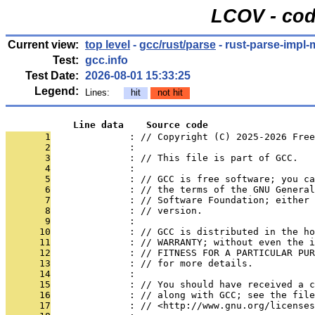
LCOV - cod
Current view:
top level
-
gcc/rust/parse
- rust-parse-impl
Test:
gcc.info
Test Date:
2026-08-01 15:33:25
Legend:
Lines:
hit
not hit
            Line data    Source code
       1
              : // Copyright (C) 2025-2026 Free
       2
              : 
       3
              : // This file is part of GCC.
       4
              : 
       5
              : // GCC is free software; you ca
       6
              : // the terms of the GNU General
       7
              : // Software Foundation; either 
       8
              : // version.
       9
              : 
      10
              : // GCC is distributed in the h
      11
              : // WARRANTY; without even the i
      12
              : // FITNESS FOR A PARTICULAR PUR
      13
              : // for more details.
      14
              : 
      15
              : // You should have received a c
      16
              : // along with GCC; see the file
      17
              : // <http://www.gnu.org/licenses