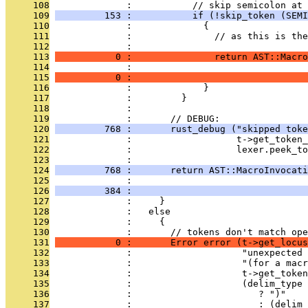
     108
              :           // skip semicolon at 
     109
         153 :           if (!skip_token (SEMI
     110
              :             {
     111
              :               // as this is the
     112
              : 
     113
           0 :               return AST::Macro
     114
              :                                
     115
           0 :                               
     116
              :             }
     117
              :         }
     118
              : 
     119
              :       // DEBUG:
     120
         768 :       rust_debug ("skipped toke
     121
              :                   t->get_token_
     122
              :                   lexer.peek_to
     123
              : 
     124
         768 :       return AST::MacroInvocati
     125
              :                                
     126
         384 :                                
     127
              :     }
     128
              :   else
     129
              :     {
     130
              :       // tokens don't match ope
     131
           0 :       Error error (t->get_locus
     132
              :                    "unexpected 
     133
              :                    "(for a macr
     134
              :                    t->get_token
     135
              :                    (delim_type 
     136
              :                       ? ")"
     137
              :                       : (delim