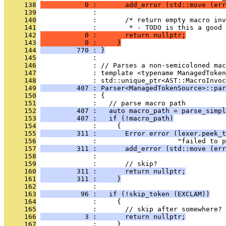
     138
           0 :       add_error (std::move (err
     139
              : 
     140
              :       /* return empty macro inv
     141
              :        * - TODO is this a good 
     142
           0 :       return nullptr;
     143
           0 :     }
     144
         770 : }
     145
              : 
     146
              : // Parses a non-semicoloned mac
     147
              : template <typename ManagedToken
     148
              : std::unique_ptr<AST::MacroInvoc
     149
         407 : Parser<ManagedTokenSource>::par
     150
              : {
     151
              :   // parse macro path
     152
         407 :   auto macro_path = parse_simpl
     153
         407 :   if (!macro_path)
     154
              :     {
     155
         311 :       Error error (lexer.peek_t
     156
              :                    "failed to p
     157
         311 :       add_error (std::move (err
     158
              : 
     159
              :       // skip?
     160
         311 :       return nullptr;
     161
         311 :     }
     162
              : 
     163
          96 :   if (!skip_token (EXCLAM))
     164
              :     {
     165
              :       // skip after somewhere?
     166
           3 :       return nullptr;
     167
              :     }