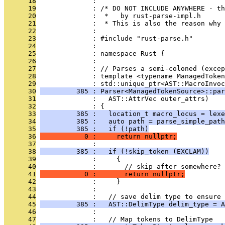
      18
              : 
      19
              : /* DO NOT INCLUDE ANYWHERE - th
      20
              :  *   by rust-parse-impl.h
      21
              :  * This is also the reason why 
      22
              : 
      23
              : #include "rust-parse.h"
      24
              : 
      25
              : namespace Rust {
      26
              : 
      27
              : // Parses a semi-coloned (excep
      28
              : template <typename ManagedToken
      29
              : std::unique_ptr<AST::MacroInvoc
      30
         385 : Parser<ManagedTokenSource>::par
      31
              :   AST::AttrVec outer_attrs)
      32
              : {
      33
         385 :   location_t macro_locus = lexe
      34
         385 :   auto path = parse_simple_path
      35
         385 :   if (!path)
      36
           0 :     return nullptr;
      37
              : 
      38
         385 :   if (!skip_token (EXCLAM))
      39
              :     {
      40
              :       // skip after somewhere?
      41
           0 :       return nullptr;
      42
              :     }
      43
              : 
      44
              :   // save delim type to ensure 
      45
         385 :   AST::DelimType delim_type = A
      46
              : 
      47
              :   // Map tokens to DelimType