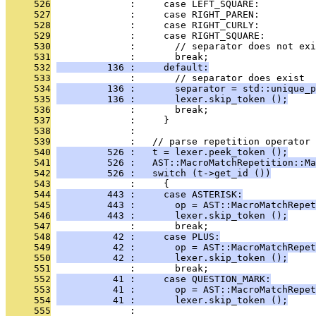
     526
              :     case LEFT_SQUARE:
     527
              :     case RIGHT_PAREN:
     528
              :     case RIGHT_CURLY:
     529
              :     case RIGHT_SQUARE:
     530
              :       // separator does not exi
     531
              :       break;
     532
         136 :     default:
     533
              :       // separator does exist
     534
         136 :       separator = std::unique_p
     535
         136 :       lexer.skip_token ();
     536
              :       break;
     537
              :     }
     538
              : 
     539
              :   // parse repetition operator
     540
         526 :   t = lexer.peek_token ();
     541
         526 :   AST::MacroMatchRepetition::Ma
     542
         526 :   switch (t->get_id ())
     543
              :     {
     544
         443 :     case ASTERISK:
     545
         443 :       op = AST::MacroMatchRepet
     546
         443 :       lexer.skip_token ();
     547
              :       break;
     548
          42 :     case PLUS:
     549
          42 :       op = AST::MacroMatchRepet
     550
          42 :       lexer.skip_token ();
     551
              :       break;
     552
          41 :     case QUESTION_MARK:
     553
          41 :       op = AST::MacroMatchRepet
     554
          41 :       lexer.skip_token ();
     555
              : 