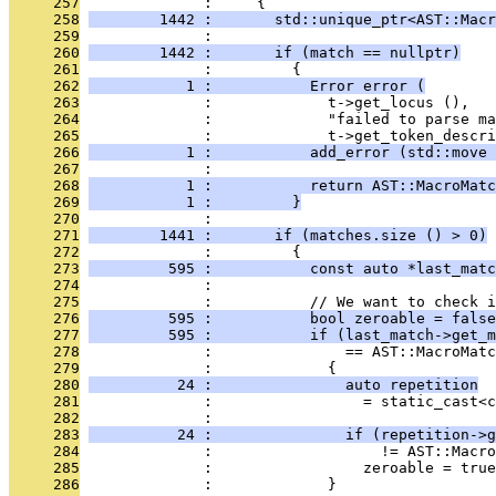
     257
              :     {
     258
        1442 :       std::unique_ptr<AST::Macr
     259
              : 
     260
        1442 :       if (match == nullptr)
     261
              :         {
     262
           1 :           Error error (
     263
              :             t->get_locus (),
     264
              :             "failed to parse ma
     265
              :             t->get_token_descri
     266
           1 :           add_error (std::move 
     267
              : 
     268
           1 :           return AST::MacroMatc
     269
           1 :         }
     270
              : 
     271
        1441 :       if (matches.size () > 0)
     272
              :         {
     273
         595 :           const auto *last_matc
     274
              : 
     275
              :           // We want to check i
     276
         595 :           bool zeroable = false
     277
         595 :           if (last_match->get_m
     278
              :               == AST::MacroMatc
     279
              :             {
     280
          24 :               auto repetition
     281
              :                 = static_cast<c
     282
              : 
     283
          24 :               if (repetition->g
     284
              :                   != AST::Macro
     285
              :                 zeroable = true
     286
              :             }