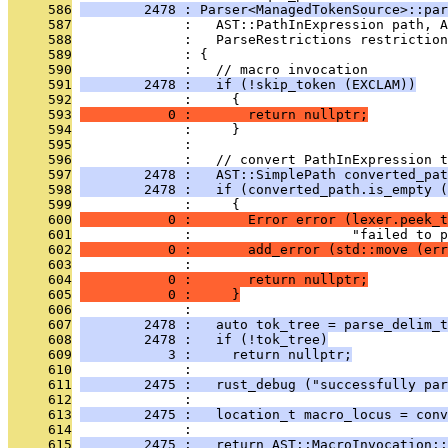
     586
        2478 : Parser<ManagedTokenSource>::par
     587
              :   AST::PathInExpression path, A
     588
              :   ParseRestrictions restriction
     589
              : {
     590
              :   // macro invocation
     591
        2478 :   if (!skip_token (EXCLAM))
     592
              :     {
     593
           0 :       return nullptr;
     594
              :     }
     595
              : 
     596
              :   // convert PathInExpression t
     597
        2478 :   AST::SimplePath converted_pat
     598
        2478 :   if (converted_path.is_empty (
     599
              :     {
     600
           0 :       Error error (lexer.peek_t
     601
              :                    "failed to p
     602
           0 :       add_error (std::move (err
     603
              : 
     604
           0 :       return nullptr;
     605
           0 :     }
     606
              : 
     607
        2478 :   auto tok_tree = parse_delim_t
     608
        2478 :   if (!tok_tree)
     609
           3 :     return nullptr;
     610
              : 
     611
        2475 :   rust_debug ("successfully par
     612
              : 
     613
        2475 :   location_t macro_locus = conv
     614
              : 
     615
        2475 :   return AST::MacroInvocation::