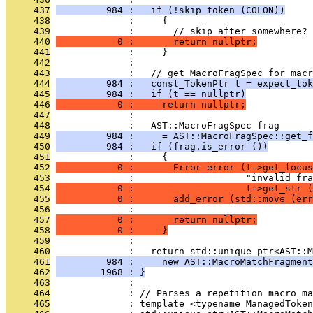
     437
         984 :   if (!skip_token (COLON))
     438
              :     {
     439
              :       // skip after somewhere?
     440
           0 :       return nullptr;
     441
              :     }
     442
              : 
     443
              :   // get MacroFragSpec for macr
     444
         984 :   const_TokenPtr t = expect_tok
     445
         984 :   if (t == nullptr)
     446
           0 :     return nullptr;
     447
              : 
     448
              :   AST::MacroFragSpec frag
     449
         984 :     = AST::MacroFragSpec::get_f
     450
         984 :   if (frag.is_error ())
     451
              :     {
     452
           0 :       Error error (t->get_locus
     453
              :                    "invalid fra
     454
           0 :                    t->get_str (
     455
           0 :       add_error (std::move (err
     456
              : 
     457
           0 :       return nullptr;
     458
           0 :     }
     459
              : 
     460
              :   return std::unique_ptr<AST::M
     461
         984 :     new AST::MacroMatchFragment
     462
        1968 : }
     463
              : 
     464
              : // Parses a repetition macro ma
     465
              : template <typename ManagedToken