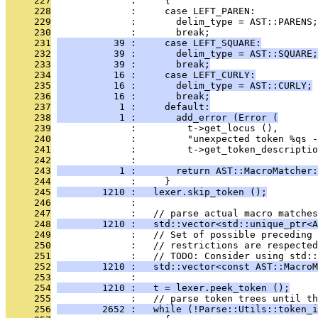
     227
              :     {
     228
              :     case LEFT_PAREN:
     229
              :       delim_type = AST::PARENS;
     230
              :       break;
     231
          39 :     case LEFT_SQUARE:
     232
          39 :       delim_type = AST::SQUARE;
     233
          39 :       break;
     234
          16 :     case LEFT_CURLY:
     235
          16 :       delim_type = AST::CURLY;
     236
          16 :       break;
     237
           1 :     default:
     238
           1 :       add_error (Error (
     239
              :         t->get_locus (),
     240
              :         "unexpected token %qs -
     241
              :         t->get_token_descriptio
     242
              : 
     243
           1 :       return AST::MacroMatcher:
     244
              :     }
     245
        1210 :   lexer.skip_token ();
     246
              : 
     247
              :   // parse actual macro matches
     248
        1210 :   std::vector<std::unique_ptr<A
     249
              :   // Set of possible preceding 
     250
              :   // restrictions are respected
     251
              :   // TODO: Consider using std:
     252
        1210 :   std::vector<const AST::MacroM
     253
              : 
     254
        1210 :   t = lexer.peek_token ();
     255
              :   // parse token trees until th
     256
        2652 :   while (!Parse::Utils::token_i