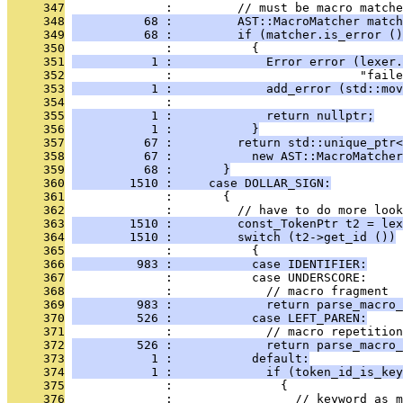
     347
              :         // must be macro matche
     348
          68 :         AST::MacroMatcher match
     349
          68 :         if (matcher.is_error ()
     350
              :           {
     351
           1 :             Error error (lexer.
     352
              :                          "fail
     353
           1 :             add_error (std::mov
     354
              : 
     355
           1 :             return nullptr;
     356
           1 :           }
     357
          67 :         return std::unique_ptr<
     358
          67 :           new AST::MacroMatcher
     359
          68 :       }
     360
        1510 :     case DOLLAR_SIGN:
     361
              :       {
     362
              :         // have to do more look
     363
        1510 :         const_TokenPtr t2 = lex
     364
        1510 :         switch (t2->get_id ())
     365
              :           {
     366
         983 :           case IDENTIFIER:
     367
              :           case UNDERSCORE:
     368
              :             // macro fragment
     369
         983 :             return parse_macro_
     370
         526 :           case LEFT_PAREN:
     371
              :             // macro repetition
     372
         526 :             return parse_macro_
     373
           1 :           default:
     374
           1 :             if (token_id_is_key
     375
              :               {
     376
              :                 // keyword as m