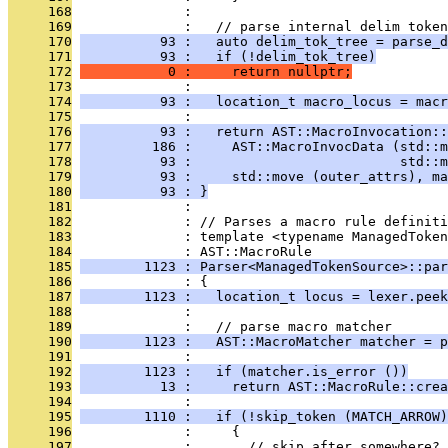
     168
              : 
     169
              :   // parse internal delim token
     170
          93 :   auto delim_tok_tree = parse_d
     171
          93 :   if (!delim_tok_tree)
     172
           0 :     return nullptr;
     173
              : 
     174
          93 :   location_t macro_locus = macr
     175
              : 
     176
          93 :   return AST::MacroInvocation::
     177
         186 :     AST::MacroInvocData (std::m
     178
          93 :                          std::m
     179
          93 :     std::move (outer_attrs), ma
     180
          93 : }
     181
              : 
     182
              : // Parses a macro rule definiti
     183
              : template <typename ManagedToken
     184
              : AST::MacroRule
     185
        1123 : Parser<ManagedTokenSource>::par
     186
              : {
     187
        1123 :   location_t locus = lexer.peek
     188
              : 
     189
              :   // parse macro matcher
     190
        1123 :   AST::MacroMatcher matcher = p
     191
              : 
     192
        1123 :   if (matcher.is_error ())
     193
          13 :     return AST::MacroRule::crea
     194
              : 
     195
        1110 :   if (!skip_token (MATCH_ARROW)
     196
              :     {
     197
              :       // skip after somewhere?