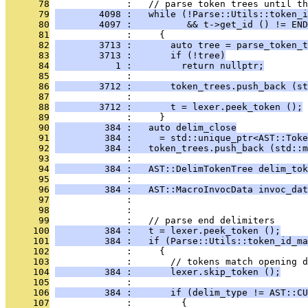
      78
              :   // parse token trees until th
      79
        4098 :   while (!Parse::Utils::token_i
      80
        4097 :          && t->get_id () != END
      81
              :     {
      82
        3713 :       auto tree = parse_token_t
      83
        3713 :       if (!tree)
      84
           1 :         return nullptr;
      85
              : 
      86
        3712 :       token_trees.push_back (st
      87
              : 
      88
        3712 :       t = lexer.peek_token ();
      89
              :     }
      90
         384 :   auto delim_close
      91
         384 :     = std::unique_ptr<AST::Toke
      92
         384 :   token_trees.push_back (std::m
      93
              : 
      94
         384 :   AST::DelimTokenTree delim_tok
      95
              :                               
      96
         384 :   AST::MacroInvocData invoc_dat
      97
              :                                
      98
              : 
      99
              :   // parse end delimiters
     100
         384 :   t = lexer.peek_token ();
     101
         384 :   if (Parse::Utils::token_id_m
     102
              :     {
     103
              :       // tokens match opening d
     104
         384 :       lexer.skip_token ();
     105
              : 
     106
         384 :       if (delim_type != AST::CU
     107
              :         {