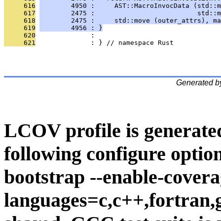
     616
        4950 :     AST::MacroInvocData (std::m
     617
        2475 :                          std::m
     618
        2475 :     std::move (outer_attrs), ma
     619
        4956 : }
     620
              : 
     621
              : } // namespace Rust
Generated b
LCOV profile is generate
following configure option
bootstrap --enable-covera
languages=c,c++,fortran,go