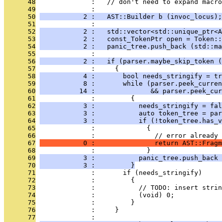
      48
              :   // don't need to expand macro
      49
              : 
      50
           2 :   AST::Builder b (invoc_locus);
      51
              : 
      52
           2 :   std::vector<std::unique_ptr<A
      53
           2 :   const_TokenPtr open = Token:
      54
           2 :   panic_tree.push_back (std::ma
      55
              : 
      56
           2 :   if (parser.maybe_skip_token (
      57
              :     {
      58
           4 :       bool needs_stringify = tr
      59
           8 :       while (parser.peek_curren
      60
          14 :              && parser.peek_cu
      61
              :         {
      62
           3 :           needs_stringify = fal
      63
           3 :           auto token_tree = par
      64
           3 :           if (!token_tree.has_v
      65
              :             {
      66
              :               // error already 
      67
           0 :               return AST::Fragm
      68
              :             }
      69
           3 :           panic_tree.push_back 
      70
           3 :         }
      71
              :       if (needs_stringify)
      72
              :         {
      73
              :           // TODO: insert strin
      74
              :           (void) 0;
      75
              :         }
      76
              :     }
      77
              : 