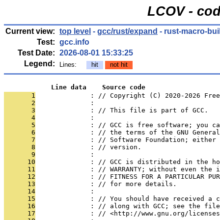
LCOV - cod
Current view:
top level
-
gcc/rust/expand
- rust-macro-bui
Test:
gcc.info
Test Date:
2026-08-01 15:33:25
Legend:
Lines:
hit
not hit
            Line data    Source code
       1
              : // Copyright (C) 2020-2026 Free
       2
              : 
       3
              : // This file is part of GCC.
       4
              : 
       5
              : // GCC is free software; you ca
       6
              : // the terms of the GNU General
       7
              : // Software Foundation; either 
       8
              : // version.
       9
              : 
      10
              : // GCC is distributed in the h
      11
              : // WARRANTY; without even the i
      12
              : // FITNESS FOR A PARTICULAR PUR
      13
              : // for more details.
      14
              : 
      15
              : // You should have received a c
      16
              : // along with GCC; see the file
      17
              : // <http://www.gnu.org/licenses