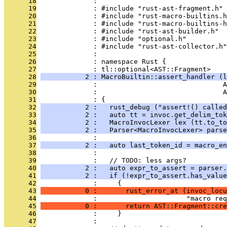
      18
              : 
      19
              : #include "rust-ast-fragment.h"
      20
              : #include "rust-macro-builtins.h
      21
              : #include "rust-macro-builtins-h
      22
              : #include "rust-ast-builder.h"
      23
              : #include "optional.h"
      24
              : #include "rust-ast-collector.h"
      25
              : 
      26
              : namespace Rust {
      27
              : tl::optional<AST::Fragment>
      28
           2 : MacroBuiltin::assert_handler (l
      29
              :                               A
      30
              :                               A
      31
              : {
      32
           2 :   rust_debug ("assert!() called
      33
           2 :   auto tt = invoc.get_delim_tok
      34
           2 :   MacroInvocLexer lex (tt.to_to
      35
           2 :   Parser<MacroInvocLexer> parse
      36
              : 
      37
           2 :   auto last_token_id = macro_en
      38
              : 
      39
              :   // TODO: less args?
      40
           2 :   auto expr_to_assert = parser.
      41
           2 :   if (!expr_to_assert.has_value
      42
              :     {
      43
           0 :       rust_error_at (invoc_locu
      44
              :                      "macro req
      45
           0 :       return AST::Fragment::cre
      46
              :     }
      47
              : 