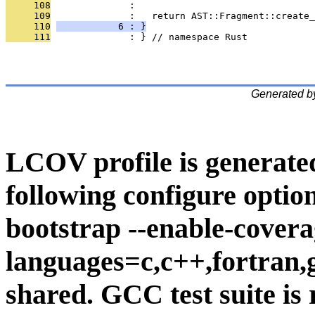
     108
              : 
     109
              :   return AST::Fragment::create_
     110
           6 : }
     111
              : } // namespace Rust
Generated b
LCOV profile is generate
following configure option
bootstrap --enable-covera
languages=c,c++,fortran,go
shared. GCC test suite is 