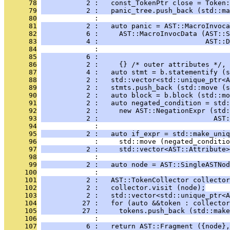
      78
           2 :   const_TokenPtr close = Token:
      79
           2 :   panic_tree.push_back (std::ma
      80
              : 
      81
           2 :   auto panic = AST::MacroInvoca
      82
           6 :     AST::MacroInvocData (AST::S
      83
           4 :                          AST::D
      84
              :                                
      85
           6 :                                
      86
           2 :     {} /* outer attributes */, 
      87
           4 :   auto stmt = b.statementify (s
      88
           2 :   std::vector<std::unique_ptr<A
      89
           2 :   stmts.push_back (std::move (s
      90
           2 :   auto block = b.block (std::mo
      91
           2 :   auto negated_condition = std:
      92
           2 :     new AST::NegationExpr (std:
      93
           2 :                            AST:
      94
              : 
      95
           2 :   auto if_expr = std::make_uniq
      96
              :     std::move (negated_conditio
      97
           2 :     std::vector<AST::Attribute>
      98
              : 
      99
           2 :   auto node = AST::SingleASTNod
     100
              : 
     101
           2 :   AST::TokenCollector collector
     102
           2 :   collector.visit (node);
     103
           2 :   std::vector<std::unique_ptr<A
     104
          27 :   for (auto &&token : collector
     105
          27 :     tokens.push_back (std::make
     106
              : 
     107
           6 :   return AST::Fragment ({node},